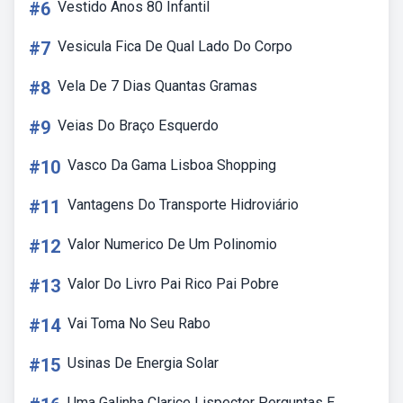
#6
Vestido Anos 80 Infantil
#7
Vesicula Fica De Qual Lado Do Corpo
#8
Vela De 7 Dias Quantas Gramas
#9
Veias Do Braço Esquerdo
#10
Vasco Da Gama Lisboa Shopping
#11
Vantagens Do Transporte Hidroviário
#12
Valor Numerico De Um Polinomio
#13
Valor Do Livro Pai Rico Pai Pobre
#14
Vai Toma No Seu Rabo
#15
Usinas De Energia Solar
Uma Galinha Clarice Lispector Perguntas E