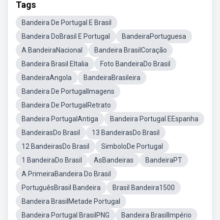
Tags
Bandeira De Portugal E Brasil
Bandeira DoBrasil E Portugal
BandeiraPortuguesa
A BandeiraNacional
Bandeira BrasilCoração
Bandeira Brasil EItalia
Foto BandeiraDo Brasil
BandeiraAngola
BandeiraBrasileira
Bandeira De PortugalImagens
Bandeira De PortugalRetrato
Bandeira PortugalAntiga
Bandeira Portugal EEspanha
BandeirasDo Brasil
13 BandeirasDo Brasil
12 BandeirasDo Brasil
SimboloDe Portugal
1 BandeiraDo Brasil
AsBandeiras
BandeiraPT
A PrimeiraBandeira Do Brasil
PortuguêsBrasil Bandeira
Brasil Bandeira1500
Bandeira BrasilMetade Portugal
Bandeira Portugal BrasilPNG
Bandeira BrasilImpério