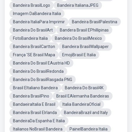
Bandeira BrasilLogo
Bandeira ItalianaJPEG
Imagem DaBandeira Italia
Bandeira ItaliaPara Imprimir
Bandeira BrasilPalestina
Bandeira Do BrasilArt
Bandera Brasil EPhillipinas
FotoBandeira Italia
Bandeira Do BrasilMexico
Bandeira BrasilCartton
Bandeira BrasilWallpaper
França 'SE Brasil Mapa
EmojiBrasil E Italia
Bandeira Do Brasil EAustria HD
Bandeira Do BrasilRedonda
Bandeira Do BrasilRasgada PNG
Brasil EItaliano Bandeira
Bandeira Do Brasil4K
Bandeira BrasilPino
Brasil EAlemanha Bandeiras
BandaeiraItalia E Brasil
Italia BandeiraOficial
Bandeira Brasil EIrlanda
BandeiraBrazil and Italy
BandeiraDa Espanha E Italia
Italianos NoBrasil Bandeira
PainelBandeira Italia