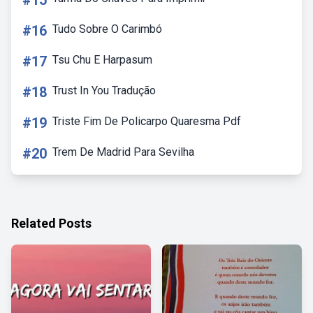
#15
#16
Tudo Sobre O Carimbó
#17
Tsu Chu E Harpasum
#18
Trust In You Tradução
#19
Triste Fim De Policarpo Quaresma Pdf
#20
Trem De Madrid Para Sevilha
Related Posts