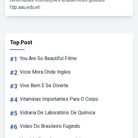
fdp.aau.edu.et.
Top Post
#1
You Are So Beautiful Filme
#2
Voce Mora Onde Ingles
#3
Vive Bem E Se Diverte
#4
Vitaminas Importantes Para O Corpo
#5
Vidraria De Laboratório De Química
#6
Video Do Brasileiro Fugindo