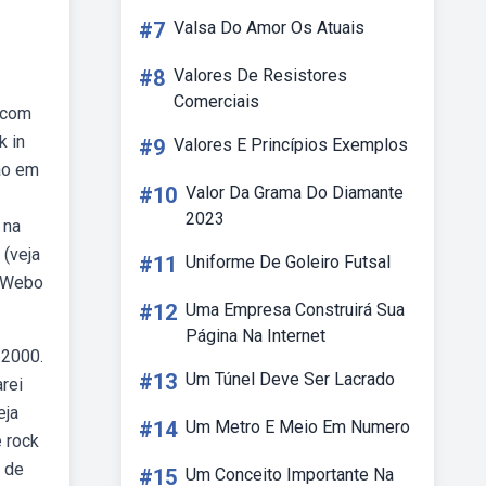
#7
Valsa Do Amor Os Atuais
#8
Valores De Resistores
Comerciais
 com
k in
#9
Valores E Princípios Exemplos
ão em
#10
Valor Da Grama Do Diamante
2023
 na
 (veja
#11
Uniforme De Goleiro Futsal
. Webo
#12
Uma Empresa Construirá Sua
Página Na Internet
/2000.
#13
Um Túnel Deve Ser Lacrado
rei
eja
#14
Um Metro E Meio Em Numero
 rock
 de
#15
Um Conceito Importante Na