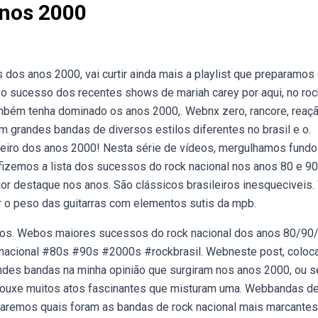
Anos 2000
os anos 2000, vai curtir ainda mais a playlist que preparamos
 sucesso dos recentes shows de mariah carey por aqui, no roc
também tenha dominado os anos 2000,. Webnx zero, rancore, reaç
m grandes bandas de diversos estilos diferentes no brasil e o.
leiro dos anos 2000! Nesta série de vídeos, mergulhamos fundo
fizemos a lista dos sucessos do rock nacional nos anos 80 e 90
aior destaque nos anos. São clássicos brasileiros inesqueciveis
 o peso das guitarras com elementos sutis da mpb.
los. Webos maiores sucessos do rock nacional dos anos 80/90
cknacional #80s #90s #2000s #rockbrasil. Webneste post, coloca
andes bandas na minha opinião que surgiram nos anos 2000, ou s
trouxe muitos atos fascinantes que misturam uma. Webbandas de
aremos quais foram as bandas de rock nacional mais marcantes