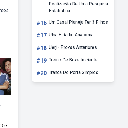
Realização De Uma Pesquisa
ersos
Estatística
#16
Um Casal Planeja Ter 3 Filhos
#17
Ulna E Radio Anatomia
#18
Uerj - Provas Anteriores
#19
Treino De Boxe Iniciante
#20
Tranca De Porta Simples
a
80 e