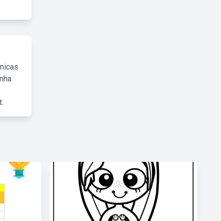
cnicas
inha
.