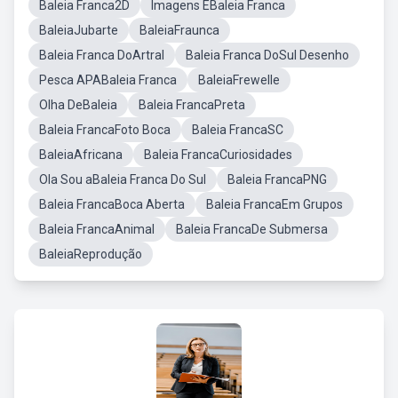
Baleia Franca2D
Imagens EBaleia Franca
BaleiaJubarte
BaleiaFraunca
Baleia Franca DoArtral
Baleia Franca DoSul Desenho
Pesca APABaleia Franca
BaleiaFrewelle
Olha DeBaleia
Baleia FrancaPreta
Baleia FrancaFoto Boca
Baleia FrancaSC
BaleiaAfricana
Baleia FrancaCuriosidades
Ola Sou aBaleia Franca Do Sul
Baleia FrancaPNG
Baleia FrancaBoca Aberta
Baleia FrancaEm Grupos
Baleia FrancaAnimal
Baleia FrancaDe Submersa
BaleiaReprodução