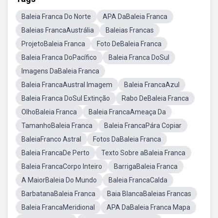
Baleia Franca Do Norte
APA DaBaleia Franca
Baleias FrancaAustrália
Baleias Francas
ProjetoBaleia Franca
Foto DeBaleia Franca
Baleia Franca DoPacífico
Baleia Franca DoSul
Imagens DaBaleia Franca
Baleia FrancaAustral Imagem
Baleia FrancaAzul
Baleia Franca DoSul Extinção
Rabo DeBaleia Franca
OlhoBaleia Franca
Baleia FrancaAmeaça Da
TamanhoBaleia Franca
Baleia FrancaPára Copiar
BaleiaFranco Astral
Fotos DaBaleia Franca
Baleia FrancaDe Perto
Texto Sobre aBaleia Franca
Baleia FrancaCorpo Inteiro
BarrigaBaleia Franca
A MaiorBaleia Do Mundo
Baleia FrancaCalda
BarbatanaBaleia Franca
Baia BlancaBaleias Francas
Baleia FrancaMeridional
APA DaBaleia Franca Mapa