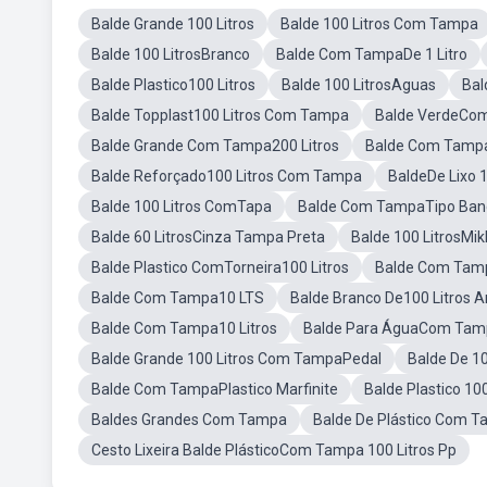
Balde Grande 100 Litros
Balde 100 Litros Com Tampa
Balde 100 LitrosBranco
Balde Com TampaDe 1 Litro
Balde Plastico100 Litros
Balde 100 LitrosAguas
Bal
Balde Topplast100 Litros Com Tampa
Balde VerdeCo
Balde Grande Com Tampa200 Litros
Balde Com Tamp
Balde Reforçado100 Litros Com Tampa
BaldeDe Lixo 1
Balde 100 Litros ComTapa
Balde Com TampaTipo Ban
Balde 60 LitrosCinza Tampa Preta
Balde 100 LitrosMikl
Balde Plastico ComTorneira100 Litros
Balde Com Tam
Balde Com Tampa10 LTS
Balde Branco De100 Litros A
Balde Com Tampa10 Litros
Balde Para ÁguaCom Tamp
Balde Grande 100 Litros Com TampaPedal
Balde De 10
Balde Com TampaPlastico Marfinite
Balde Plastico 1
Baldes Grandes Com Tampa
Balde De Plástico Com T
Cesto Lixeira Balde PlásticoCom Tampa 100 Litros Pp