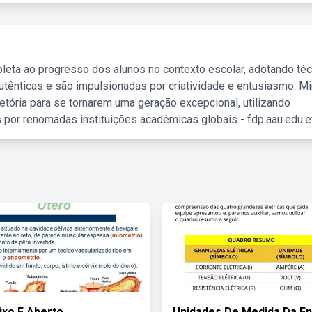
leta ao progresso dos alunos no contexto escolar, adotando té
tênticas e são impulsionadas por criatividade e entusiasmo. M
etória para se tornarem uma geração excepcional, utilizando
 por renomadas instituições acadêmicas globais - fdp.aau.edu.et
ixo E Aberto
Unidades De Medida Da En