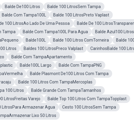
Balde De100 Litros
Balde 100 LitrosSem Tampa
Balde Com Tampa100L
Balde 100 LitrosPreto Vaplast
de 100 LitrosAo Lado De Uma Pessoa
Balde De 100 LitrosTranspare
m Tampa
Balde Com Tampa100L Para Agua
Balde Azul100 Litros
aPequeno
Balde100L
Balde 100 Litros ComTorneira
Balde 10
00 Litros
Baldes 100 LitrosPreco Valplast
CarinhosBalde 100 Litr
co
Balde Com TampaApartamento
plastic
Balde100L Largo
Balde Com TampaPNG
paVermelha
Balde Plasmont De100 Litros Com Tampa
racaju
Balde 100 Litros Com TampaMercoplas
a 100 Litros
Balde Grande Com TampaTamanhos
0 LitrosFreitas Varejo
Balde Top 100 Litros Com TampaTopplast
00 LitrosPara Armazenar Agua
Cesto 100 LitrosSem Tampa
ampaArmazenar Lixo 50 Litros