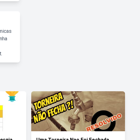
cnicas
inha
.
ergia
Uma Torneira Nao Foi Fechada