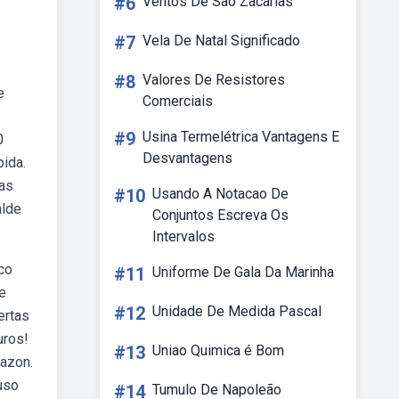
#6
Ventos De São Zacarias
#7
Vela De Natal Significado
#8
Valores De Resistores
e
Comerciais
#9
Usina Termelétrica Vantagens E
0
Desvantagens
ida.
 as
#10
Usando A Notacao De
alde
Conjuntos Escreva Os
Intervalos
co
#11
Uniforme De Gala Da Marinha
e
#12
Unidade De Medida Pascal
ertas
uros!
#13
Uniao Quimica é Bom
azon.
uso
#14
Tumulo De Napoleão