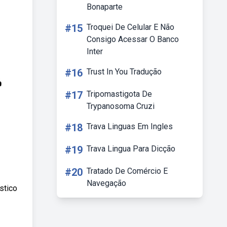
Bonaparte
#15
Troquei De Celular E Não
Consigo Acessar O Banco
Inter
#16
Trust In You Tradução
#17
Tripomastigota De
Trypanosoma Cruzi
#18
Trava Linguas Em Ingles
#19
Trava Lingua Para Dicção
#20
Tratado De Comércio E
Navegação
stico