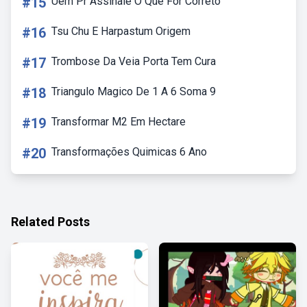
#15
Uem Pr Assinale O Que For Correto
#16
Tsu Chu E Harpastum Origem
#17
Trombose Da Veia Porta Tem Cura
#18
Triangulo Magico De 1 A 6 Soma 9
#19
Transformar M2 Em Hectare
#20
Transformações Quimicas 6 Ano
Related Posts