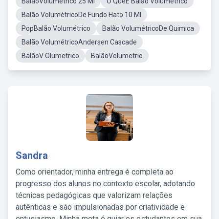
BalãoVolumetrico 25 Ml
O QueÉ Balão Volumétrico
Balão VolumétricoDe Fundo Hato 10 Ml
PopBalão Volumétrico
Balão VolumétricoDe Quimica
Balão VolumétricoAndersen Cascade
BalãoV Olumetrico
BalãoVolumetrio
Sandra
Como orientador, minha entrega é completa ao
progresso dos alunos no contexto escolar, adotando
técnicas pedagógicas que valorizam relações
autênticas e são impulsionadas por criatividade e
entusiasmo. Minha meta é guiar os estudantes em sua