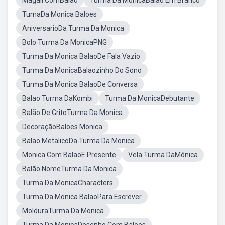
Magali ComBalao
Turma Da MonicaBalão Em Branco
TumaDa Monica Baloes
AniversarioDa Turma Da Monica
Bolo Turma Da MonicaPNG
Turma Da Monica BalaoDe Fala Vazio
Turma Da MonicaBalaozinho Do Sono
Turma Da Monica BalaoDe Conversa
Balao Turma DaKombi
Turma Da MonicaDebutante
Balão De GritoTurma Da Monica
DecoraçãoBaloes Monica
Balao MetalicoDa Turma Da Monica
Monica Com BalaoE Presente
Vela Turma DaMônica
Balão NomeTurma Da Monica
Turma Da MonicaCharacters
Turma Da Monica BalaoPara Escrever
MolduraTurma Da Monica