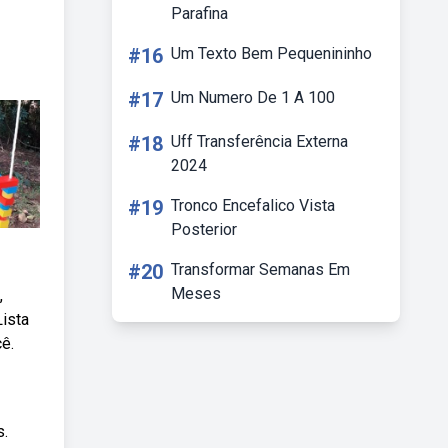
Parafina
#16
Um Texto Bem Pequenininho
#17
Um Numero De 1 A 100
#18
Uff Transferência Externa
2024
#19
Tronco Encefalico Vista
Posterior
#20
Transformar Semanas Em
Meses
,
Lista
ê.
s.