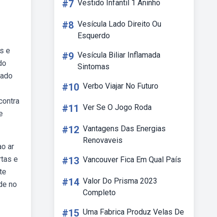
#7
Vestido Infantil 1 Aninho
#8
Vesícula Lado Direito Ou
Esquerdo
s e
#9
Vesícula Biliar Inflamada
do
Sintomas
rado
#10
Verbo Viajar No Futuro
contra
#11
Ver Se O Jogo Roda
e
#12
Vantagens Das Energias
Renovaveis
o ar
rtas e
#13
Vancouver Fica Em Qual País
te
#14
Valor Do Prisma 2023
de no
Completo
#15
Uma Fabrica Produz Velas De