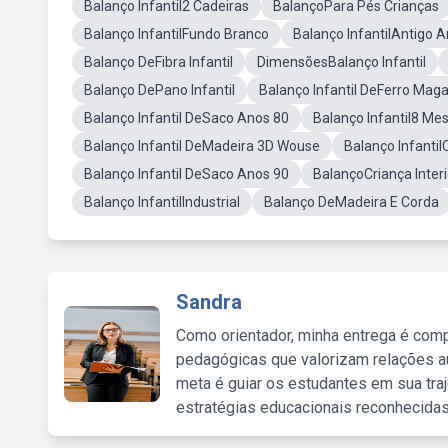
Balanço Infantil2 Cadeiras
BalançoPara Pés Crianças
Balanço InfantilFundo Branco
Balanço InfantilAntigo 
Balanço DeFibra Infantil
DimensõesBalanço Infantil
Balanço DePano Infantil
Balanço Infantil DeFerro Mag
Balanço Infantil DeSaco Anos 80
Balanço Infantil8 Me
Balanço Infantil DeMadeira 3D Wouse
Balanço Infantil
Balanço Infantil DeSaco Anos 90
BalançoCriança Interi
Balanço InfantilIndustrial
Balanço DeMadeira E Corda
Sandra
Como orientador, minha entrega é comp
pedagógicas que valorizam relações au
meta é guiar os estudantes em sua traj
estratégias educacionais reconhecidas