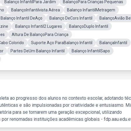
Balanço InfantilPara Jardim
BalançoPara Crianças Pequenas
Ano
BalançoInfantilvista Aérea
Balanço InfantilMetragem
Balanço Infantil DeAço
Balanço DeCors Infantil
BalançoAvião B
azine
Balanço Infantil2 Lugares
BalançoDuplo Infantil
ses
Altura De BalançoPara Criança
Cabo Colorido
Suporte Aço ParaBalanço Infantil
BalançaInfantil
or
Partes DeUm Balanço Infantil
Balanço InfantilSapo
leta ao progresso dos alunos no contexto escolar, adotando té
tênticas e são impulsionadas por criatividade e entusiasmo. M
etória para se tornarem uma geração excepcional, utilizando
 por renomadas instituições acadêmicas globais - fdp.aau.edu.et