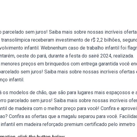
ão parcelado sem juros! Saiba mais sobre nossas incríveis oferta
ransolímpica receberam investimento de r$ 2,2 bilhões, segun
olvimento infantil. Webnenhum caso de trabalho infantil foi flag
tarém, oeste do pará, durante a festa do sairé 2024, realizada.
 menores preços em brinquedos com entrega garantida você en
parcelado sem juros! Saiba mais sobre nossas incríveis ofertas 
o infantil.
á os modelos de chão, que são para lugares mais espaçosos e a
ferro parcelado sem juros! Saiba mais sobre nossas incríveis ofe
il de madeira com o melhor preço para você! Confira e aprovei
hao? Confira as ofertas que a magalu separou para você. Facilida
infantil em madeira reforçado premium certificado pelo inmetro
mation, click the button below.