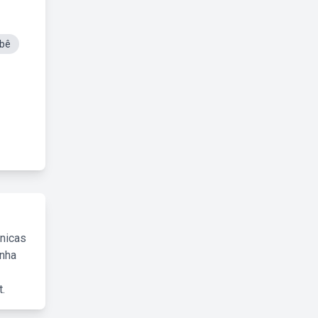
ebê
cnicas
inha
.