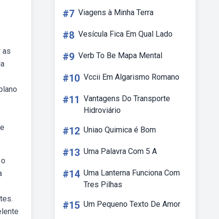
#7
Viagens à Minha Terra
#8
Vesícula Fica Em Qual Lado
r as
#9
Verb To Be Mapa Mental
da
#10
Vccii Em Algarismo Romano
plano
#11
Vantagens Do Transporte
Hidroviário
o
de
#12
Uniao Quimica é Bom
#13
Uma Palavra Com 5 A
 o
#14
Uma Lanterna Funciona Com
a
Tres Pilhas
tes.
#15
Um Pequeno Texto De Amor
elente