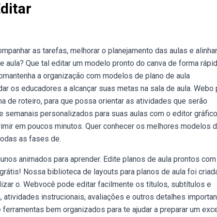
ditar
mpanhar as tarefas, melhorar o planejamento das aulas e alinha
e aula? Que tal editar um modelo pronto do canva de forma rápi
Webmantenha a organização com modelos de plano de aula
ar os educadores a alcançar suas metas na sala de aula. Webo 
 de roteiro, para que possa orientar as atividades que serão
s e semanais personalizados para suas aulas com o editor gráfic
imprimir em poucos minutos. Quer conhecer os melhores modelos 
todas as fases de.
unos animados para aprender. Edite planos de aula prontos com
rátis! Nossa biblioteca de layouts para planos de aula foi criad
ar o. Webvocê pode editar facilmente os títulos, subtítulos e
atividades instrucionais, avaliações e outros detalhes importan
ferramentas bem organizados para te ajudar a preparar um exc