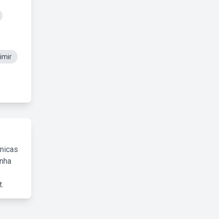
imir
cnicas
inha
.