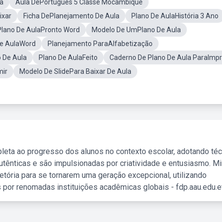
a
Aula DePortugues 5 Classe Mocambique
ixar
Ficha DePlanejamento De Aula
Plano De AulaHistória 3 Ano
Plano De AulaPronto Word
Modelo De UmPlano De Aula
De AulaWord
Planejamento ParaAlfabetização
 De Aula
Plano De AulaFeito
Caderno De Plano De Aula ParaImpr
mir
Modelo De SlidePara Baixar De Aula
leta ao progresso dos alunos no contexto escolar, adotando té
tênticas e são impulsionadas por criatividade e entusiasmo. M
etória para se tornarem uma geração excepcional, utilizando
 por renomadas instituições acadêmicas globais - fdp.aau.edu.et