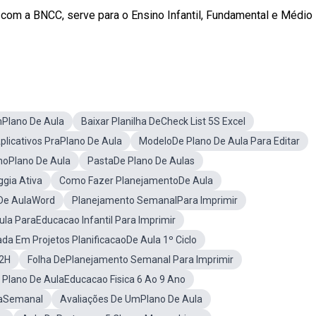
om a BNCC, serve para o Ensino Infantil, Fundamental e Médio
Plano De Aula
Baixar Planilha DeCheck List 5S Excel
plicativos PraPlano De Aula
ModeloDe Plano De Aula Para Editar
hoPlano De Aula
PastaDe Plano De Aulas
gia Ativa
Como Fazer PlanejamentoDe Aula
 De AulaWord
Planejamento SemanalPara Imprimir
ula ParaEducacao Infantil Para Imprimir
a Em Projetos PlanificacaoDe Aula 1º Ciclo
2H
Folha DePlanejamento Semanal Para Imprimir
a Plano De AulaEducacao Fisica 6 Ao 9 Ano
laSemanal
Avaliações De UmPlano De Aula