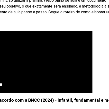
m. É só utilizar a planilha. Webo plano de aula é um documento
 seu objetivo, o que exatamente será ensinado, a metodologia a 
mento de aula passo a passo: Segue o roteiro de como elaborar 
ordo com a BNCC (2024) - infantil, fundamental e m