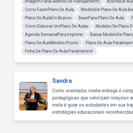
Imagem ParaCaderno De Planejamento
AcordoDe Aul
Como FazerPlano De Aula
ModeloDe Plano De Aula Ba
Plano De AulaEm Branco
BasePara Plano De Aula
Como Elaborar UmPlano De Aulas
Modelos De Plano 
Agenda SemanalPara Imprimir
Baixar ModeloDe Plano
Plano De AulaModelo Pronto
Plano De Aula ParaImpri
Ficha De Plano De Aula ParaImprimir
Sandra
Como orientador, minha entrega é comp
pedagógicas que valorizam relações au
meta é guiar os estudantes em sua traj
estratégias educacionais reconhecidas