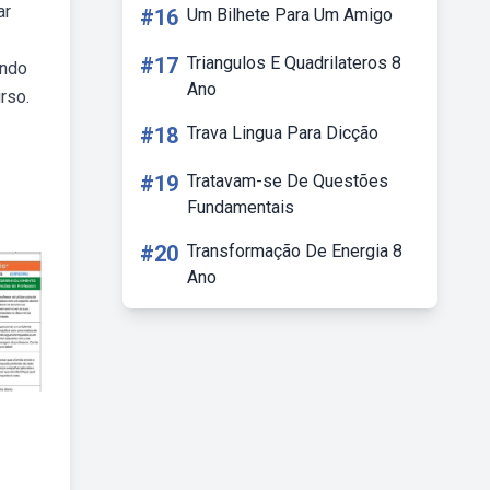
ar
#16
Um Bilhete Para Um Amigo
#17
Triangulos E Quadrilateros 8
ando
Ano
rso.
#18
Trava Lingua Para Dicção
#19
Tratavam-se De Questões
Fundamentais
#20
Transformação De Energia 8
Ano