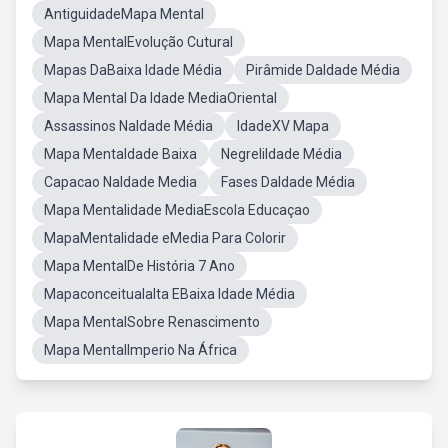
AntiguidadeMapa Mental
Mapa MentalEvolução Cutural
Mapas DaBaixa Idade Média
Pirâmide DaIdade Média
Mapa Mental Da Idade MediaOriental
Assassinos NaIdade Média
IdadeXV Mapa
Mapa MentaIdade Baixa
NegreliIdade Média
Capacao NaIdade Media
Fases DaIdade Média
Mapa Mentalidade MediaEscola Educaçao
MapaMentalidade eMedia Para Colorir
Mapa MentalDe História 7 Ano
Mapaconceitualalta EBaixa Idade Média
Mapa MentalSobre Renascimento
Mapa MentalImperio Na África