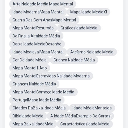
Arte NaIdade Média Mapa Mental
Idade ModernaMapa Mental
Mapa Idade MediaXI
Guerra Dos Cem AnosMapa Mental
Mapa MentalResumão
GráficosIdade Média
Do Final a AltaIdade Média
Baixa Idade MediaDesenho
Idade MedievalMapa Mental
Ateísmo NaIdade Média
Cor DeIdade Média
Criança NaIdade Média
Mapa Mental1 Ano
Mapa MentalEscravidao Na Idade Moderna
Crianças NaIdade Média
Mapa MentalComeço Idade Média
PortugalMapa Idade Média
Cidades DaBaixa Idade Média
Idade MédiaManteiga
BiblaIdade Média
A Idade MédiaExemplo De Cartaz
Mapa Baixa IdadeMdia
CaracterísticasIdade Média