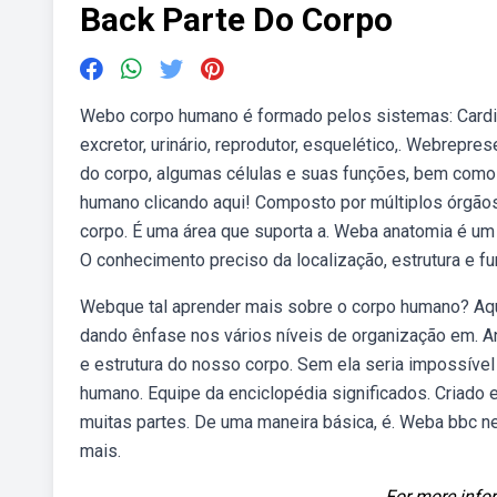
Back Parte Do Corpo
Webo corpo humano é formado pelos sistemas: Cardiova
excretor, urinário, reprodutor, esquelético,. Webrepr
do corpo, algumas células e suas funções, bem como 
humano clicando aqui! Composto por múltiplos órgãos
corpo. É uma área que suporta a. Weba anatomia é um p
O conhecimento preciso da localização, estrutura e f
Webque tal aprender mais sobre o corpo humano? Aq
dando ênfase nos vários níveis de organização em. An
e estrutura do nosso corpo. Sem ela seria impossív
humano. Equipe da enciclopédia significados. Criado
muitas partes. De uma maneira básica, é. Weba bbc n
mais.
For more infor