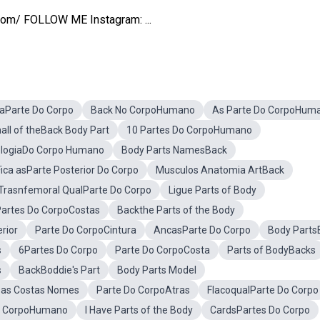
om/ FOLLOW ME Instagram: ...
aParte Do Corpo
Back No CorpoHumano
As Parte Do CorpoHum
ll of theBack Body Part
10 Partes Do CorpoHumano
iologiaDo Corpo Humano
Body Parts NamesBack
ica asParte Posterior Do Corpo
Musculos Anatomia ArtBack
Trasnfemoral QualParte Do Corpo
Ligue Parts of Body
artes Do CorpoCostas
Backthe Parts of the Body
rior
Parte Do CorpoCintura
AncasParte Do Corpo
Body Parts
s
6Partes Do Corpo
Parte Do CorpoCosta
Parts of BodyBacks
s
BackBoddie's Part
Body Parts Model
Das Costas Nomes
Parte Do CorpoAtras
FlacoqualParte Do Corpo
o CorpoHumano
I Have Parts of the Body
CardsPartes Do Corpo