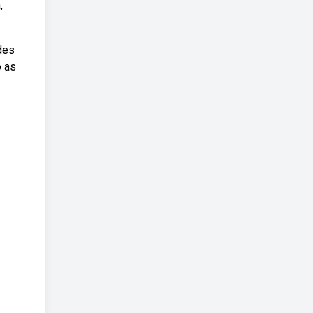
,
des
o as