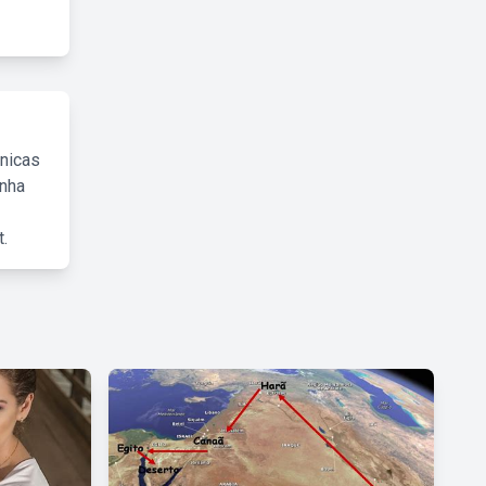
cnicas
inha
.