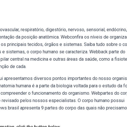
scular, respiratório, digestório, nervoso, sensorial, endócrino,
esentação da posição anatômica. Webconfira os níveis de organiz
os principais tecidos, órgãos e sistemas. Saiba tudo sobre o c
 e sistemas, o corpo humano se caracteriza. Webback parte do
ilar central na medicina e outras áreas da saúde, como a fisiote
unção de cada.
ui apresentamos diversos pontos importantes do nosso organi
atomia humana é a parte da biologia voltada para o estudo da f
el compreender o funcionamento do organismo. Webpartes do co
 e revisado pelos nossos especialistas. O corpo humano possui
ews brasil apresenta 9 partes do corpo das quais não precisam
mation, click the button below.