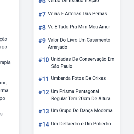
#6
Verbo De Estado E Ação
#7
Veias E Arterias Das Pernas
#8
Vc E Tudo Pra Mim Meu Amor
ação
#9
Valor Do Livro Um Casamento
orpo
Arranjado
#10
Unidades De Conservação Em
rapia.
São Paulo
#11
Umbanda Fotos De Orixas
smo,
orma
#12
Um Prisma Pentagonal
rpo
Regular Tem 20cm De Altura
#13
Um Grupo De Dança Moderna
os
#14
Um Deltaedro é Um Poliedro