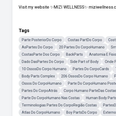
Visit my website ✨MIZI WELLNESS✨ miziwellness.c
Tags
Parte PosteriorDo Corpo
Costas PartDo Corpo
Cost
AsPartes Do Corpo
20 Partes Do CorpoHumano
Sma
CostasParte Dos Corpo
BackParts
Anatomia E Fis
Dado DasPartes Do Corpo
Side Part of Body
Onde F
10 OssosDo Corpo Humano
Partes Do CorpoCards
Body Parts Complex
206 OssosDo Corpo Humano
P
Ossos Do CorpoHumano
Parte Do CorpoHumano Poste
Partes Do CorpoAtrás
Corpo Humano ParteDas Costa
Parte Do CorpoHumano Nas Costas
Human Body Part
Terminoliogias Partes Do CorpoRegião Costas
Partes
Atlas Do CorpoHumano
Boy PartsDo Corpo
Extern