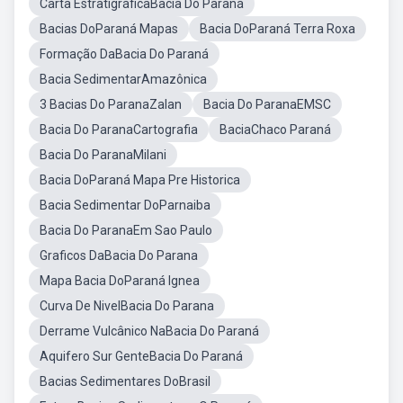
Carta EstratigráficaBacia Do Paraná
Bacias DoParaná Mapas
Bacia DoParaná Terra Roxa
Formação DaBacia Do Paraná
Bacia SedimentarAmazônica
3 Bacias Do ParanaZalan
Bacia Do ParanaEMSC
Bacia Do ParanaCartografia
BaciaChaco Paraná
Bacia Do ParanaMilani
Bacia DoParaná Mapa Pre Historica
Bacia Sedimentar DoParnaiba
Bacia Do ParanaEm Sao Paulo
Graficos DaBacia Do Parana
Mapa Bacia DoParaná Ignea
Curva De NivelBacia Do Parana
Derrame Vulcânico NaBacia Do Paraná
Aquifero Sur GenteBacia Do Paraná
Bacias Sedimentares DoBrasil