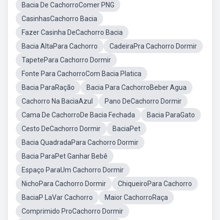
Bacia De CachorroComer PNG
CasinhasCachorro Bacia
Fazer Casinha DeCachorro Bacia
Bacia AltaPara Cachorro
CadeiraPra Cachorro Dormir
TapetePara Cachorro Dormir
Fonte Para CachorroCom Bacia Platica
Bacia ParaRação
Bacia Para CachorroBeber Agua
Cachorro Na BaciaAzul
Pano DeCachorro Dormir
Cama De CachorroDe Bacia Fechada
Bacia ParaGato
Cesto DeCachorro Dormir
BaciaPet
Bacia QuadradaPara Cachorro Dormir
Bacia ParaPet Ganhar Bebê
Espaço ParaUm Cachorro Dormir
NichoPara Cachorro Dormir
ChiqueiroPara Cachorro
BaciaP LaVar Cachorro
Maior CachorroRaça
Comprimido ProCachorro Dormir