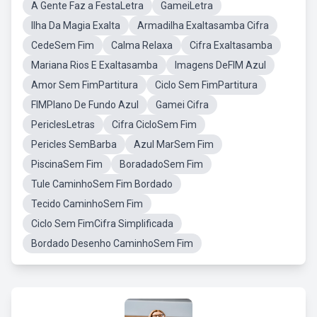
A Gente Faz a FestaLetra
GameiLetra
Ilha Da Magia Exalta
Armadilha Exaltasamba Cifra
CedeSem Fim
Calma Relaxa
Cifra Exaltasamba
Mariana Rios E Exaltasamba
Imagens DeFIM Azul
Amor Sem FimPartitura
Ciclo Sem FimPartitura
FIMPlano De Fundo Azul
Gamei Cifra
PericlesLetras
Cifra CicloSem Fim
Pericles SemBarba
Azul MarSem Fim
PiscinaSem Fim
BoradadoSem Fim
Tule CaminhoSem Fim Bordado
Tecido CaminhoSem Fim
Ciclo Sem FimCifra Simplificada
Bordado Desenho CaminhoSem Fim