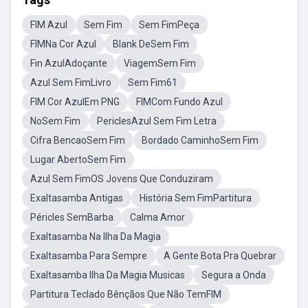
FIM Azul
Sem Fim
Sem FimPeça
FIMNa Cor Azul
Blank DeSem Fim
Fin AzulAdoçante
ViagemSem Fim
Azul Sem FimLivro
Sem Fim61
FIM Cor AzulEm PNG
FIMCom Fundo Azul
NoSem Fim
PericlesAzul Sem Fim Letra
Cifra BencaoSem Fim
Bordado CaminhoSem Fim
Lugar AbertoSem Fim
Azul Sem FimOS Jovens Que Conduziram
Exaltasamba Antigas
História Sem FimPartitura
Péricles SemBarba
Calma Amor
Exaltasamba Na Ilha Da Magia
Exaltasamba Para Sempre
A Gente Bota Pra Quebrar
Exaltasamba Ilha Da Magia Musicas
Segura a Onda
Partitura Teclado Bênçãos Que Não TemFIM