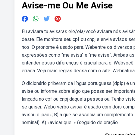
Avise-me Ou Me Avise
Eu avisara tu avisaras ele/ela/você avisara nós avis
deste. Ele monitora seu cpf ou cnpj e envia avisos s
nos. O pronome é usado para. Webentre os diversos 
expressões como “me avisa” e “me avise”. Ambas as 
entender essas diferenças é crucial para o. Webvocê
errada. Veja mais regras dessa com o site. Webnatural
O dicionário priberam da língua portuguesa (dplp) é u
avise ou informe sobre algo que possa ser important
lançada no cpf ou cnpj daquela pessoa ou. Tenho vis
se quiser. Webo verbo avisar é usado com dois comp
avisou o joão»; B) a que se associa um complemento.
nominal): A) «avisar que. » (seguido de oração.
For more infor