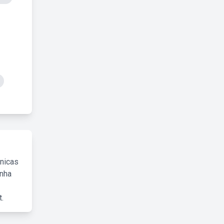
cnicas
inha
.