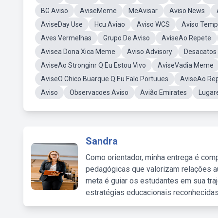
BG Aviso
AviseMeme
MeAvisar
Aviso News
AviseDay Use
Hcu Aviao
Aviso WCS
Aviso Temp
Aves Vermelhas
Grupo De Aviso
AviseAo Repete
Avisea Dona Xica Meme
Aviso Advisory
Desacatos 
AviseAo Stronginr Q Eu Estou Vivo
AviseVadia Meme
AviseO Chico Buarque Q Eu Falo Portuues
AviseAo Rep
Aviso
Observacoes Aviso
Avião Emirates
Lugar
Sandra
Como orientador, minha entrega é comp
pedagógicas que valorizam relações au
meta é guiar os estudantes em sua traj
estratégias educacionais reconhecidas