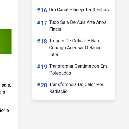
#16
Um Casal Planeja Ter 3 Filhos
#17
Tudo Sala De Aula Arte Anos
Finais
#18
Troquei De Celular E Não
Consigo Acessar O Banco
Inter
#19
Transformar Centímetros Em
Polegadas
#20
Transferencia De Calor Por
isais,
Radiação
ais
ão” é