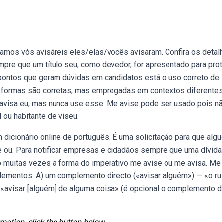
áramos vós avisáreis eles/elas/vocês avisaram. Confira os detal
empre que um título seu, como devedor, for apresentado para pro
pontos que geram dúvidas em candidatos está o uso correto de
formas são corretas, mas empregadas em contextos diferentes
 avisa eu, mas nunca use esse. Me avise pode ser usado pois n
 ou habitante de viseu.
m dicionário online de português. É uma solicitação para que alg
e ou. Para notificar empresas e cidadãos sempre que uma dívida
to muitas vezes a forma do imperativo me avise ou me avisa. Me
lementos: A) um complemento directo («avisar alguém») — «o ru
 «avisar [alguém] de alguma coisa» (é opcional o complemento d
mation, click the button below.