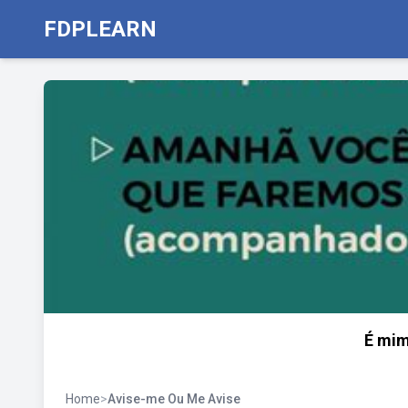
FDPLEARN
É mim
Home
>
Avise-me Ou Me Avise