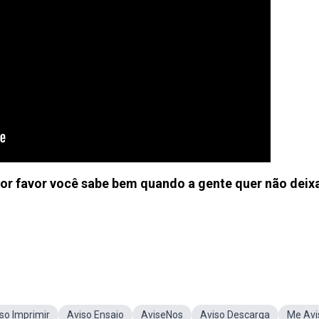
or favor você sabe bem quando a gente quer não deix
so Imprimir
Aviso Ensaio
AviseNos
Aviso Descarga
Me Avi