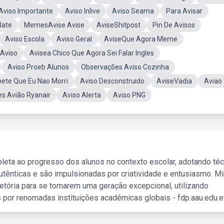
Aviso Importante
Aviso Inlive
Aviso Seama
Para Avisar
late
MemesAvise Avise
AviseShitpost
Pin De Avisos
Aviso Escola
Aviso Geral
AviseQue Agora Meme
Aviso
Avisea Chico Que Agora Sei Falar Ingles
Aviso Proeb Alunos
Observações Aviso Cozinha
ete Que Eu Nao Morri
Aviso Desconstruido
AviseVadia
Aviao
es Avião Ryanair
Aviso Alerta
Aviso PNG
leta ao progresso dos alunos no contexto escolar, adotando té
tênticas e são impulsionadas por criatividade e entusiasmo. M
etória para se tornarem uma geração excepcional, utilizando
 por renomadas instituições acadêmicas globais - fdp.aau.edu.et