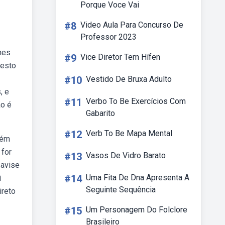
Porque Voce Vai
#8
Video Aula Para Concurso De
Professor 2023
hes
#9
Vice Diretor Tem Hífen
testo
#10
Vestido De Bruxa Adulto
, e
#11
Verbo To Be Exercícios Com
ão é
Gabarito
#12
Verb To Be Mapa Mental
uém
 for
#13
Vasos De Vidro Barato
 avise
#14
Uma Fita De Dna Apresenta A
i
Seguinte Sequência
ireto
#15
Um Personagem Do Folclore
Brasileiro