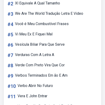
#2
Xl Equivale A Qual Tamanho
#3
We Are The World Tradução Letra E Video
#4
Você é Meu Combustível Frases
#5
Vi Meu Ex E Fiquei Mal
#6
Vesícula Biliar Para Que Serve
#7
Verduras Com A Letra A
#8
Verde Com Preto Vira Que Cor
#9
Verbos Terminados Em ão E Am
#10
Verbo Abrir No Futuro
#11
Vera E John Entrar