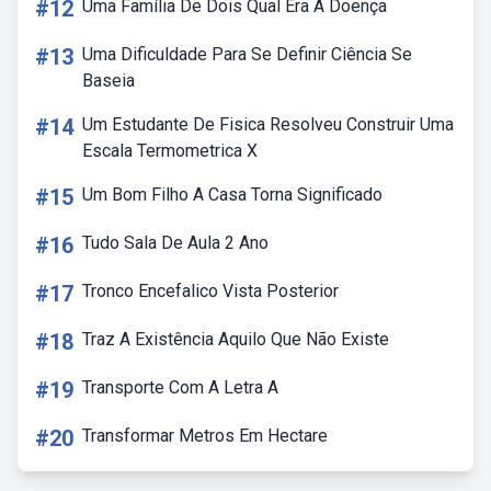
#12
Uma Família De Dois Qual Era A Doença
#13
Uma Dificuldade Para Se Definir Ciência Se
Baseia
#14
Um Estudante De Fisica Resolveu Construir Uma
Escala Termometrica X
#15
Um Bom Filho A Casa Torna Significado
#16
Tudo Sala De Aula 2 Ano
#17
Tronco Encefalico Vista Posterior
#18
Traz A Existência Aquilo Que Não Existe
#19
Transporte Com A Letra A
#20
Transformar Metros Em Hectare