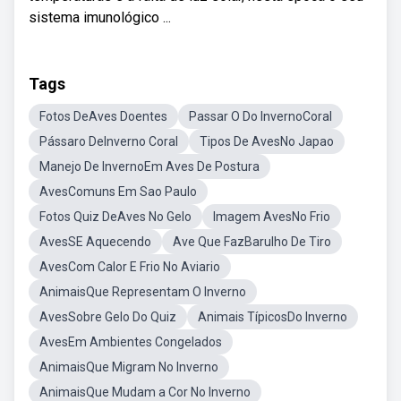
sistema imunológico ...
Tags
Fotos DeAves Doentes
Passar O Do InvernoCoral
Pássaro DeInverno Coral
Tipos De AvesNo Japao
Manejo De InvernoEm Aves De Postura
AvesComuns Em Sao Paulo
Fotos Quiz DeAves No Gelo
Imagem AvesNo Frio
AvesSE Aquecendo
Ave Que FazBarulho De Tiro
AvesCom Calor E Frio No Aviario
AnimaisQue Representam O Inverno
AvesSobre Gelo Do Quiz
Animais TípicosDo Inverno
AvesEm Ambientes Congelados
AnimaisQue Migram No Inverno
AnimaisQue Mudam a Cor No Inverno