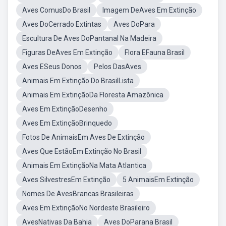
Aves ComusDo Brasil
Imagem DeAves Em Extinção
Aves DoCerrado Extintas
Aves DoPara
Escultura De Aves DoPantanal Na Madeira
Figuras DeAves Em Extinção
Flora EFauna Brasil
Aves ESeus Donos
Pelos DasAves
Animais Em Extinção Do BrasilLista
Animais Em ExtinçãoDa Floresta Amazônica
Aves Em ExtinçãoDesenho
Aves Em ExtinçãoBrinquedo
Fotos De AnimaisEm Aves De Extinção
Aves Que EstãoEm Extinção No Brasil
Animais Em ExtinçãoNa Mata Atlantica
Aves SilvestresEm Extinção
5 AnimaisEm Extinção
Nomes De AvesBrancas Brasileiras
Aves Em ExtinçãoNo Nordeste Brasileiro
AvesNativas Da Bahia
Aves DoParana Brasil