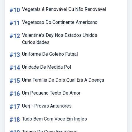
#10
Vegetais é Renovável Ou Não Renovável
#11
Vegetacao Do Continente Americano
#12
Valentine's Day Nos Estados Unidos
Curiosidades
#13
Uniforme De Goleiro Futsal
#14
Unidade De Medida Pol
#15
Uma Família De Dois Qual Era A Doença
#16
Um Pequeno Texto De Amor
#17
Uerj - Provas Anteriores
#18
Tudo Bem Com Voce Em Ingles
Tronco De Cone Exercícios