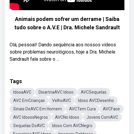
Animais podem sofrer um derrame | Saiba
tudo sobre o A.V.E | Dra. Michele Sandrault
Olá, pessoal! Dando sequência aos nossos vídeos
sobre problemas neurológicos, hoje a Dra. Michele
Sandrault fala sobre o ...
Tags
IdosaAVC
DisartriaAVC Idoso
AVCSequelas
AVC EmCrianças
VelhoAVC
Idoso AVCDesenho
Sinais DeAVC Em Homem
AVCTem Cura
AVCFace
AVC IdososNegros
AVCNo Idoso
Jovens ComAVC
Sequelas DoAVC
Idoso Com AVCNegro