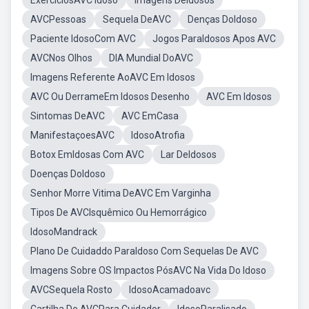
ExercíciosAVC Idoso
Imagens DeIdosos
AVCPessoas
Sequela DeAVC
Denças DoIdoso
Paciente IdosoCom AVC
Jogos ParaIdosos Apos AVC
AVCNos Olhos
DIA Mundial DoAVC
Imagens Referente AoAVC Em Idosos
AVC Ou DerrameEm Idosos Desenho
AVC Em Idosos
Sintomas DeAVC
AVC EmCasa
ManifestaçoesAVC
IdosoAtrofia
Botox EmIdosas Com AVC
Lar DeIdosos
Doenças DoIdoso
Senhor Morre Vitima DeAVC Em Varginha
Tipos De AVCIsquêmico Ou Hemorrágico
IdosoMandrack
Plano De Cuidaddo ParaIdoso Com Sequelas De AVC
Imagens Sobre OS Impactos PósAVC Na Vida Do Idoso
AVCSequela Rosto
IdosoAcamadoavc