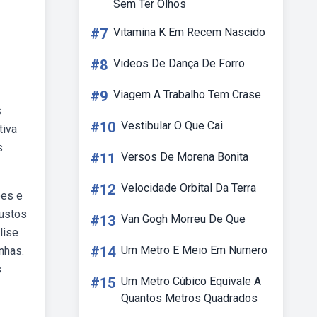
Sem Ter Olhos
#7
Vitamina K Em Recem Nascido
#8
Videos De Dança De Forro
#9
Viagem A Trabalho Tem Crase
s
#10
Vestibular O Que Cai
tiva
s
#11
Versos De Morena Bonita
#12
Velocidade Orbital Da Terra
ões e
custos
#13
Van Gogh Morreu De Que
lise
#14
Um Metro E Meio Em Numero
nhas.
s
#15
Um Metro Cúbico Equivale A
Quantos Metros Quadrados