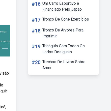
#16
Um Carro Esportivo é
Financiado Pelo Japão
#17
Tronco De Cone Exercícios
#18
Tronco De Arvores Para
Imprimir
#19
Triangulo Com Todos Os
Lados Desiguais
#20
Trechos De Livros Sobre
Amor
 visão
ão
guir
inó,