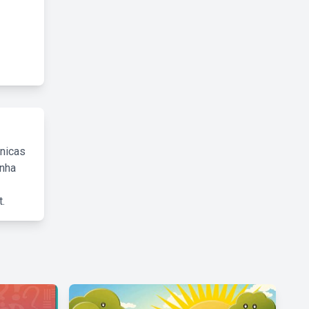
cnicas
inha
.