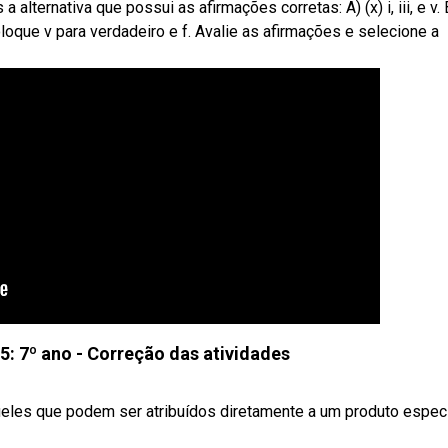
lternativa que possui as afirmações corretas: A) (x) i, iii, e v. B
iii e v. 2 coloque v para verdadeiro e f. Avalie as afirmações e selecione a
5: 7º ano - Correção das atividades
ueles que podem ser atribuídos diretamente a um produto especí