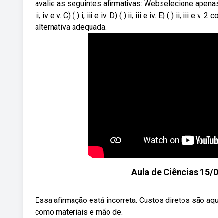
avalie as seguintes afirmativas: Webselecione apenas a a
ii, iv e v. C) ( ) i, iii e iv. D) ( ) ii, iii e iv. E) ( ) ii, 
alternativa adequada.
Aula de Ciências 15/0
Essa afirmação está incorreta. Custos diretos são aq
como materiais e mão de.