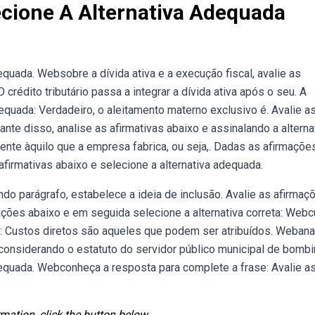
ecione A Alternativa Adequada
quada. Websobre a dívida ativa e a execução fiscal, avalie as
 crédito tributário passa a integrar a dívida ativa após o seu. A
quada: Verdadeiro, o aleitamento materno exclusivo é. Avalie a
nte disso, analise as afirmativas abaixo e assinalando a alterna
ente àquilo que a empresa fabrica, ou seja,. Dadas as afirmaçõe
afirmativas abaixo e selecione a alternativa adequada.
do parágrafo, estabelece a ideia de inclusão. Avalie as afirmaç
ações abaixo e em seguida selecione a alternativa correta: Web
s: Custos diretos são aqueles que podem ser atribuídos. Webana
, considerando o estatuto do servidor público municipal de bombi
dequada. Webconheça a resposta para complete a frase: Avalie a
mation, click the button below.