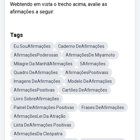
Webtendo em vista o trecho acima, avalie as
afirmações a seguir:
Tags
Eu SouAfirmações
Caderno DeAfirmações
AfirmaçõesPoderosas
AfirmaçõesDe Miyamoto
Milagre Da ManhãAfirmações
5Afirmações
Quadro DeAfirmações
AfirmaçõesPositivass
Imagens DeAfirmações
Modelo DeAfirmações
AfirmaçõesPositivas
Cartões DeAfirmações
Livro SobreAfirmações
Painel DeAfirmações Positivas
Frases DeAfirmações
AfirmaçõesLei Da Atração
Lista DeAfirmações Positivas
AfirmaçõesDa Cleópatra