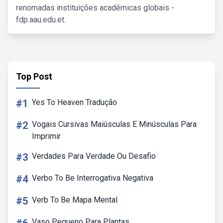
renomadas instituições acadêmicas globais -
fdp.aau.edu.et.
Top Post
#1
Yes To Heaven Tradução
#2
Vogais Cursivas Maiúsculas E Minúsculas Para
Imprimir
#3
Verdades Para Verdade Ou Desafio
#4
Verbo To Be Interrogativa Negativa
#5
Verb To Be Mapa Mental
Vaso Pequeno Para Plantas