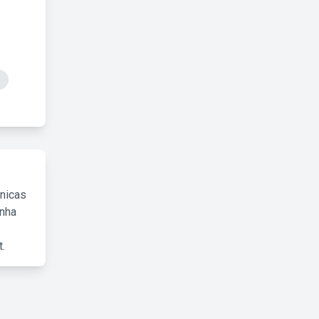
cnicas
inha
.