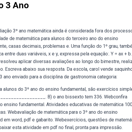
o 3 Ano
iação 3º ano matemática ainda é considerada fora dos process
ade de matemática para alunos do terceiro ano do ensino
nte, casas decimais, problemas e. Uma função do 1º grau, tam
entre duas variáveis, x e y, expressa pela equação:. Y = ax + b.
resolveu aplicar diversas avaliações ao longo do bimestre, real
ho. Escreva abaixo sua resposta. Da escola, carol vende saquinh
 3 ano enviado para a disciplina de gastronomia categoria:
 alunos do 3º ano do ensino fundamental, são exercícios simple
_________________. B) o ano bissexto tem 336. Webconfira
do ensino fundamental. Atividades educativas de matemática 10
nças. Webavaliação de matemática para o 3º ano do ensino
ad em word, pdf e gabarito. Webexercícios, questões de matemá
ixar esta atividade em pdf no final, pronta para impressão.