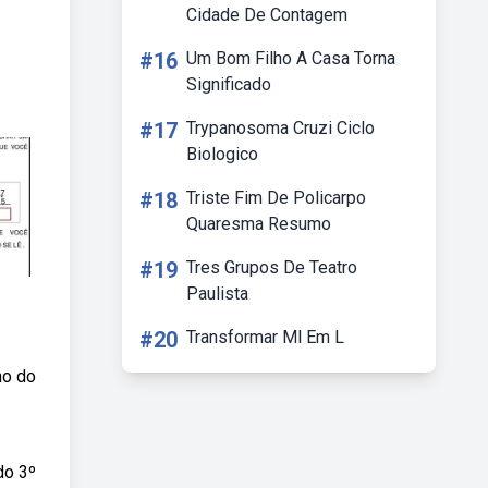
Cidade De Contagem
#16
Um Bom Filho A Casa Torna
Significado
#17
Trypanosoma Cruzi Ciclo
Biologico
#18
Triste Fim De Policarpo
Quaresma Resumo
#19
Tres Grupos De Teatro
Paulista
#20
Transformar Ml Em L
no do
do 3º