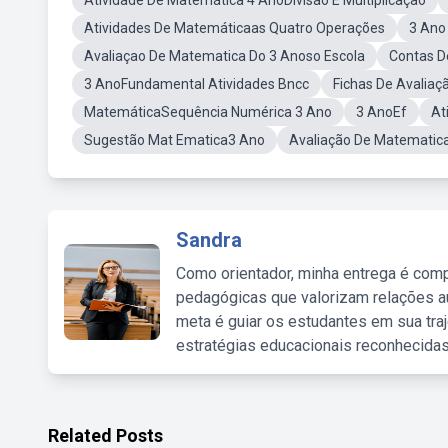
Atividade De Matemática 4 AnoDivisão E Multiplicação
Atividades De Matemáticaas Quatro Operações
3 Ano
Avaliaçao De Matematica Do 3 Anoso Escola
Contas D
3 AnoFundamental Atividades Bncc
Fichas De Avalia
MatemáticaSequência Numérica 3 Ano
3 AnoEf
At
Sugestão Mat Ematica3 Ano
Avaliação De Matematic
Sandra
Como orientador, minha entrega é comp
pedagógicas que valorizam relações au
meta é guiar os estudantes em sua traj
estratégias educacionais reconhecidas
Related Posts