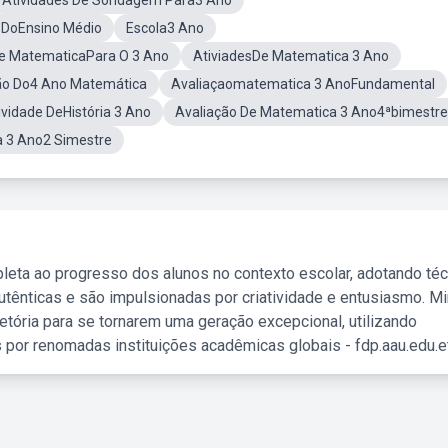
Atividades De Sondagem Para3 Ano
 DoEnsino Médio
Escola3 Ano
e MatematicaPara O 3 Ano
AtiviadesDe Matematica 3 Ano
ção Do4 Ano Matemática
Avaliaçaomatematica 3 AnoFundamental
ividade DeHistória 3 Ano
Avaliação De Matematica 3 Ano4ªbimestre
a 3 Ano2 Simestre
leta ao progresso dos alunos no contexto escolar, adotando té
tênticas e são impulsionadas por criatividade e entusiasmo. M
etória para se tornarem uma geração excepcional, utilizando
 por renomadas instituições acadêmicas globais - fdp.aau.edu.et