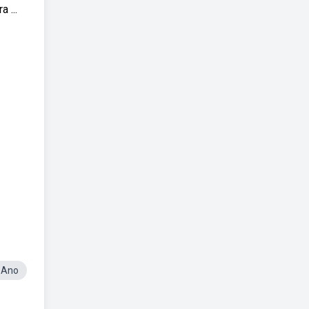
 ...
3 Ano