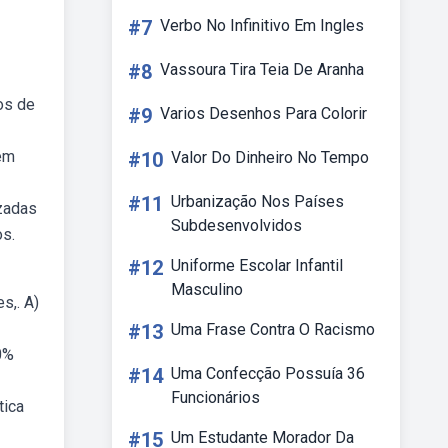
#7
Verbo No Infinitivo Em Ingles
#8
Vassoura Tira Teia De Aranha
os de
#9
Varios Desenhos Para Colorir
bém
#10
Valor Do Dinheiro No Tempo
#11
Urbanização Nos Países
izadas
Subdesenvolvidos
os.
#12
Uniforme Escolar Infantil
Masculino
s,. A)
#13
Uma Frase Contra O Racismo
0%
#14
Uma Confecção Possuía 36
Funcionários
tica
#15
Um Estudante Morador Da