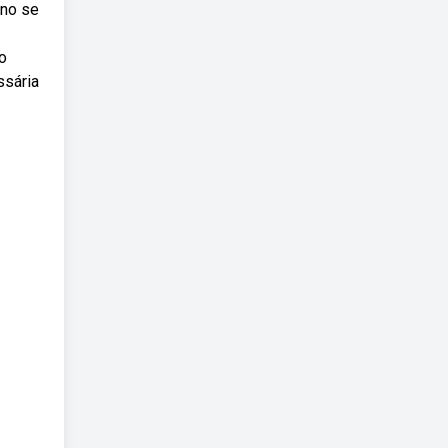
ano se
o
ssária