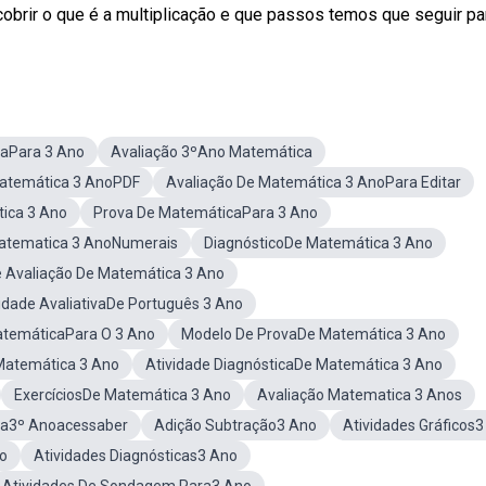
brir o que é a multiplicação e que passos temos que seguir para
caPara 3 Ano
Avaliação 3ºAno Matemática
Matemática 3 AnoPDF
Avaliação De Matemática 3 AnoPara Editar
ica 3 Ano
Prova De MatemáticaPara 3 Ano
Matematica 3 AnoNumerais
DiagnósticoDe Matemática 3 Ano
 Avaliação De Matemática 3 Ano
idade AvaliativaDe Português 3 Ano
atemáticaPara O 3 Ano
Modelo De ProvaDe Matemática 3 Ano
 Matemática 3 Ano
Atividade DiagnósticaDe Matemática 3 Ano
ExercíciosDe Matemática 3 Ano
Avaliação Matematica 3 Anos
ca3º Anoacessaber
Adição Subtração3 Ano
Atividades Gráficos
o
Atividades Diagnósticas3 Ano