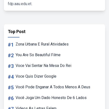
fdp.aau.edu.et.
Top Post
#1
Zona Urbana E Rural Atividades
#2
You Are So Beautiful Filme
#3
Voce Vai Sentar Na Mesa Do Rei
#4
Voce Quis Dizer Google
#5
Você Pode Enganar A Todos Menos A Deus
#6
Você Joga Um Dado Honesto De 6 Lados
Videos As Letras Falam