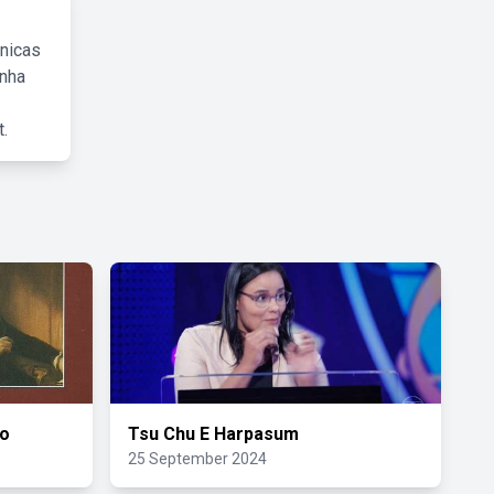
cnicas
inha
.
mo
Tsu Chu E Harpasum
25 September 2024