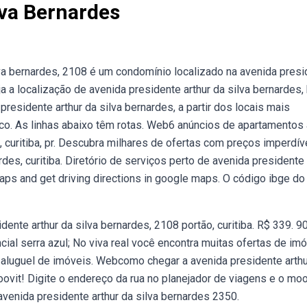
lva Bernardes
va bernardes, 2108 é um condomínio localizado na avenida presi
a a localização de avenida presidente arthur da silva bernardes, 
esidente arthur da silva bernardes, a partir dos locais mais
lico. As linhas abaixo têm rotas. Web6 anúncios de apartamentos 
, curitiba, pr. Descubra milhares de ofertas com preços imperdív
es, curitiba. Diretório de serviços perto de avenida presidente 
aps and get driving directions in google maps. O código ibge do
ente arthur da silva bernardes, 2108 portão, curitiba. R$ 339. 9
cial serra azul; No viva real você encontra muitas ofertas de im
e aluguel de imóveis. Webcomo chegar a avenida presidente arthu
oovit! Digite o endereço da rua no planejador de viagens e o moo
venida presidente arthur da silva bernardes 2350.