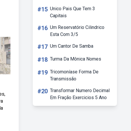
#15
Unico Pais Que Tem 3
Capitais
#16
Um Reservatório Cilindrico
Esta Com 3/5
#17
Um Cantor De Samba
#18
Turma Da Mônica Nomes
#19
Tricomoníase Forma De
Transmissão
#20
Transformar Numero Decimal
es,
Em Fração Exercicios 5 Ano
va
da