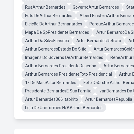
RuaArthur Bernardes
GovernoArtur Bernardes
Sta
Foto DeArthur Bernardes
Albert EinsteinArthur Berna
Eleição DeArthur Bernanardes
ParqueArthur Bernarde
Mapa De SpPresidente Bernardes
Artur BernardoDa Si
Arthur Da SilvaFonseca
Artur BernardesRetrato
Ar
Arthur BernardesEstado De Sitio
Artur BernardesGoiâ
Imagens Do Governo DeArthur Bernardes
RenêArthur 
Arthur Bernardes PresidenteDesenho
Artur Bernardes
Arthur Bernardes PresidenteFoto Presidencial
Arthur 
1º De MaioArtur Bernardes
Foto DaCrche Arthur Bern
Presidente BernardesE Sua Familia
IvanBernardes Da 
Artur Bernardes366 Itabirito
Artur BernardesRepublia
Loja De Unirformes N/AArthur Bernardes