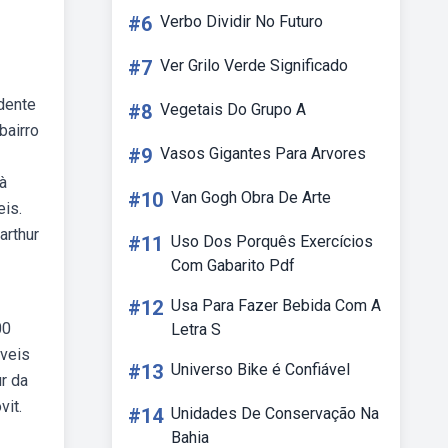
#6
Verbo Dividir No Futuro
#7
Ver Grilo Verde Significado
dente
#8
Vegetais Do Grupo A
bairro
#9
Vasos Gigantes Para Arvores
à
#10
Van Gogh Obra De Arte
eis.
arthur
#11
Uso Dos Porquês Exercícios
Com Gabarito Pdf
#12
Usa Para Fazer Bebida Com A
00
Letra S
óveis
#13
Universo Bike é Confiável
r da
vit.
#14
Unidades De Conservação Na
Bahia