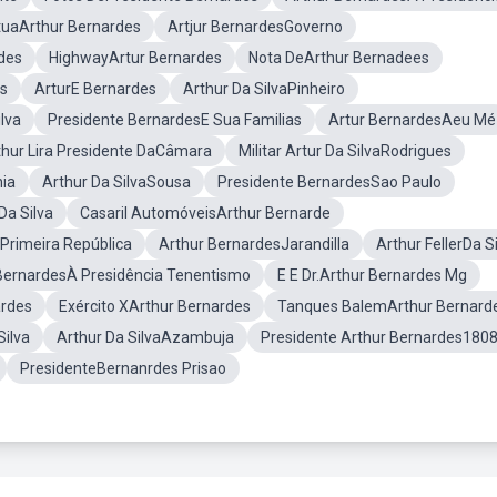
tuaArthur Bernardes
Artjur BernardesGoverno
rdes
HighwayArtur Bernardes
Nota DeArthur Bernadees
s
ArturE Bernardes
Arthur Da SilvaPinheiro
lva
Presidente BernardesE Sua Familias
Artur BernardesAeu Mé
thur Lira Presidente DaCâmara
Militar Artur Da SilvaRodrigues
nia
Arthur Da SilvaSousa
Presidente BernardesSao Paulo
Da Silva
Casaril AutomóveisArthur Bernarde
Primeira República
Arthur BernardesJarandilla
Arthur FellerDa S
BernardesÀ Presidência Tenentismo
E E Dr.Arthur Bernardes Mg
ardes
Exército XArthur Bernardes
Tanques BalemArthur Bernard
Silva
Arthur Da SilvaAzambuja
Presidente Arthur Bernardes180
PresidenteBernanrdes Prisao