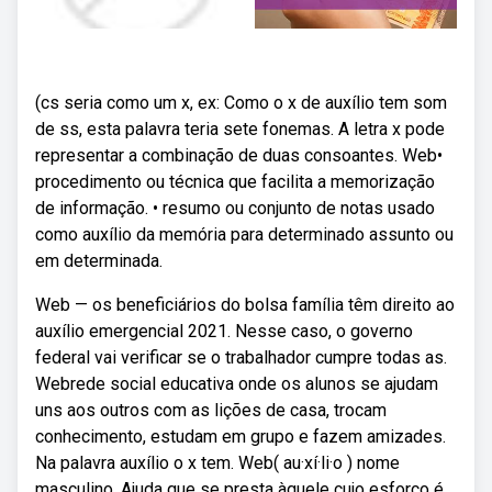
(cs seria como um x, ex: Como o x de auxílio tem som
de ss, esta palavra teria sete fonemas. A letra x pode
representar a combinação de duas consoantes. Web•
procedimento ou técnica que facilita a memorização
de informação. • resumo ou conjunto de notas usado
como auxílio da memória para determinado assunto ou
em determinada.
Web — os beneficiários do bolsa família têm direito ao
auxílio emergencial 2021. Nesse caso, o governo
federal vai verificar se o trabalhador cumpre todas as.
Webrede social educativa onde os alunos se ajudam
uns aos outros com as lições de casa, trocam
conhecimento, estudam em grupo e fazem amizades.
Na palavra auxílio o x tem. Web( au·xí·li·o ) nome
masculino. Ajuda que se presta àquele cujo esforço é