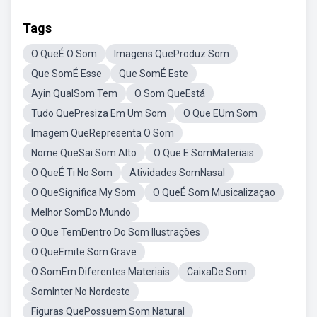
Tags
O QueÉ O Som
Imagens QueProduz Som
Que SomÉ Esse
Que SomÉ Este
Ayin QualSom Tem
O Som QueEstá
Tudo QuePresiza Em Um Som
O Que EUm Som
Imagem QueRepresenta O Som
Nome QueSai Som Alto
O Que E SomMateriais
O QueÉ Ti No Som
Atividades SomNasal
O QueSignifica My Som
O QueÉ Som Musicalizaçao
Melhor SomDo Mundo
O Que TemDentro Do Som Ilustrações
O QueEmite Som Grave
O SomEm Diferentes Materiais
CaixaDe Som
SomInter No Nordeste
Figuras QuePossuem Som Natural