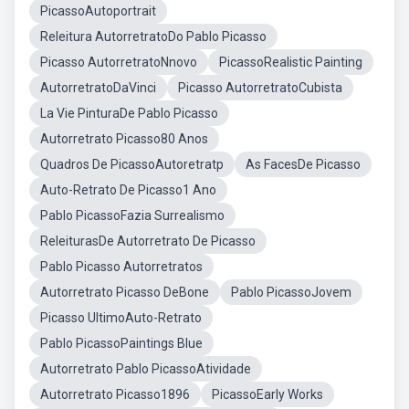
PicassoAutoportrait
Releitura AutorretratoDo Pablo Picasso
Picasso AutorretratoNnovo
PicassoRealistic Painting
AutorretratoDaVinci
Picasso AutorretratoCubista
La Vie PinturaDe Pablo Picasso
Autorretrato Picasso80 Anos
Quadros De PicassoAutoretratp
As FacesDe Picasso
Auto-Retrato De Picasso1 Ano
Pablo PicassoFazia Surrealismo
ReleiturasDe Autorretrato De Picasso
Pablo Picasso Autorretratos
Autorretrato Picasso DeBone
Pablo PicassoJovem
Picasso UltimoAuto-Retrato
Pablo PicassoPaintings Blue
Autorretrato Pablo PicassoAtividade
Autorretrato Picasso1896
PicassoEarly Works