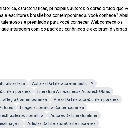
stórica, características, principais autores e obras e tudo que 
as e escritores brasileiros contemporâneos, você conhece? Abai
s, talentosos e premiados para você conhecer. Webconheça os
tual, que interagem com os padrões canônicos e exploram diversas
aturaBrasileira
Autores Da LiteraturaFantastic <A
uraContemporanea
Literatura Amazonense AutoresE Obras
aturaNegra Contemporânea
Areas Da LiteraturaContemporanea
Autores
ImagensLiteratura Contemporânea
resBrasileiros Literatura
Autores De LiteraturaInter
âneaImagem
Artistas Da LiteraturaContemporanea