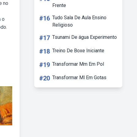
e no
Frente
#16
Tudo Sala De Aula Ensino
a o
Religioso
odo.
#17
Tsunami De água Experimento
#18
Treino De Boxe Iniciante
#19
Transformar Mm Em Pol
#20
Transformar Ml Em Gotas