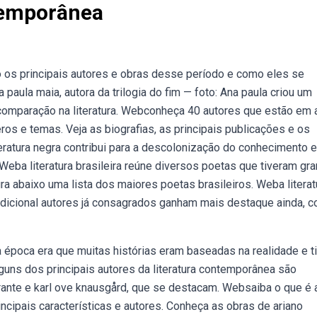
temporânea
o os principais autores e obras desse período e como eles se
 paula maia, autora da trilogia do fim — foto: Ana paula criou um
comparação na literatura. Webconheça 40 autores que estão em a
ros e temas. Veja as biografias, as principais publicações e os
eratura negra contribui para a descolonização do conhecimento e
eba literatura brasileira reúne diversos poetas que tiveram gr
a abaixo uma lista dos maiores poetas brasileiros. Weba literat
radicional autores já consagrados ganham mais destaque ainda, 
a época era que muitas histórias eram baseadas na realidade e 
guns dos principais autores da literatura contemporânea são
rante e karl ove knausgård, que se destacam. Websaiba o que é 
incipais características e autores. Conheça as obras de ariano