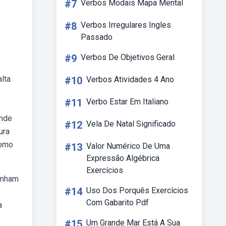
#7
Verbos Modais Mapa Mental
#8
Verbos Irregulares Ingles
Passado
#9
Verbos De Objetivos Geral
lta
#10
Verbos Atividades 4 Ano
#11
Verbo Estar Em Italiano
ande
#12
Vela De Natal Significado
ura
como
#13
Valor Numérico De Uma
Expressão Algébrica
Exercícios
tinham
#14
Uso Dos Porquês Exercícios
Com Gabarito Pdf
a
#15
Um Grande Mar Está A Sua