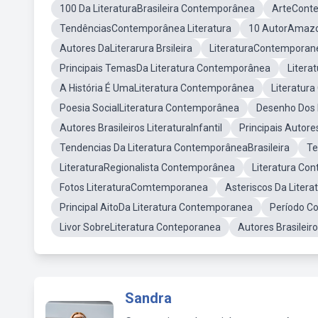
100 Da LiteraturaBrasileira Contemporânea
ArteCont
TendênciasContemporânea Literatura
10 AutorAmazo
Autores DaLiterarura Brsileira
LiteraturaContemporan
Principais TemasDa Literatura Contemporânea
Litera
A História É UmaLiteratura Contemporânea
Literatu
Poesia SocialLiteratura Contemporânea
Desenho Dos 
Autores Brasileiros LiteraturaInfantil
Principais Autore
Tendencias Da Literatura ContemporâneaBrasileira
Te
LiteraturaRegionalista Contemporânea
Literatura C
Fotos LiteraturaComtemporanea
Asteriscos Da Liter
Principal AitoDa Literatura Contemporanea
Período C
Livor SobreLiteratura Conteporanea
Autores Brasileiro
Sandra