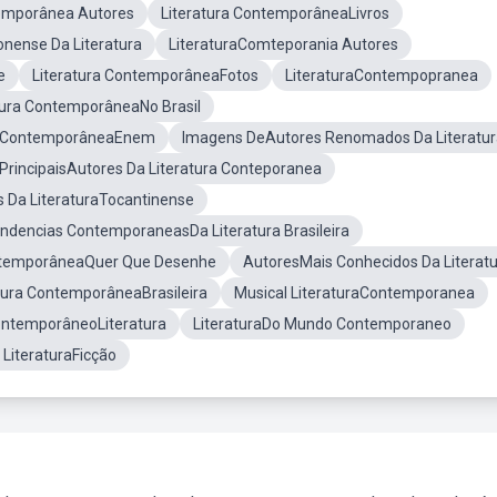
emporânea Autores
Literatura ContemporâneaLivros
nense Da Literatura
LiteraturaComteporania Autores
e
Literatura ContemporâneaFotos
LiteraturaContempopranea
tura ContemporâneaNo Brasil
ra ContemporâneaEnem
Imagens DeAutores Renomados Da Literatur
PrincipaisAutores Da Literatura Conteporanea
s Da LiteraturaTocantinense
ndencias ContemporaneasDa Literatura Brasileira
ontemporâneaQuer Que Desenhe
AutoresMais Conhecidos Da Literat
atura ContemporâneaBrasileira
Musical LiteraturaContemporanea
ontemporâneoLiteratura
LiteraturaDo Mundo Contemporaneo
 LiteraturaFicção