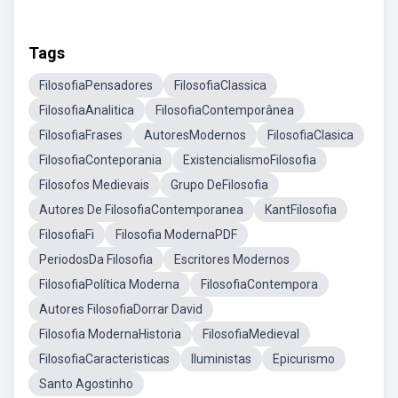
Tags
FilosofiaPensadores
FilosofiaClassica
FilosofiaAnalitica
FilosofiaContemporânea
FilosofiaFrases
AutoresModernos
FilosofiaClasica
FilosofiaConteporania
ExistencialismoFilosofia
Filosofos Medievais
Grupo DeFilosofia
Autores De FilosofiaContemporanea
KantFilosofia
FilosofiaFi
Filosofia ModernaPDF
PeriodosDa Filosofia
Escritores Modernos
FilosofiaPolítica Moderna
FilosofiaContempora
Autores FilosofiaDorrar David
Filosofia ModernaHistoria
FilosofiaMedieval
FilosofiaCaracteristicas
Iluministas
Epicurismo
Santo Agostinho