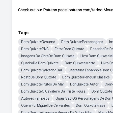
Check out our Patreon page: patreon.com/teded Mounti
Tags
Dom QuixoteResumo
Dom QuixotePersonagens
I
Dom QuixotePNG
FotosDom Quixote
DesenhoDe D
Imagens Da ObraDe Dom Quixote
Livro Dom QuixoteM
QuadroDe Dom Quixote
Dom QuixoteMorte
Livro 
Dom QuixoteSalvador Dalí
Literatura EspanholaDom Q
RostoDe Dom Quixote
Dom QuixotePenguin Classics
Dom QuixoteFrutos Do Mar
DonQuixote Autor
Como
Dom QuixoteO Cavaleiro Da Triste Figura
Dom Quixote
Autores Famosos
Quais São OS Personagens De Don 
Quem Foi Miguel De Cervantes
Dom QuixoteFrase
Dom QuixoteFrancisco Pereira De Solza Filho
Mapa Me