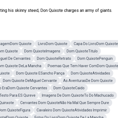
ng his skinny steed, Don Quixote charges an army of giants.
magemDom Quixote
LivroDom Quixote
Capa Do LivroDom Quixote
om Quixote
Dom QuixoteImagens
Dom QuixoteTitulo
iguel De Cervantes
Dom QuixoteRetrato
Dom QuixotePenguin
Dom Quixote DeLa Mancha
Poemas Que Tem Haver ComDom Quixot
uixote
Dom Quixote ESancho Pança
Dom QuixoteAtividades
Dom Quixote DeMiguel Cervante
As AventurasDe Dom Quixote
 EraDom Quixote Cervantes
Dom QuixoteCaido
Testo Para ES Qureve
Imagens De Dom QuixoteTo Do Machucado
Quinxote
Cervantes Dom QuixoteNão Ha Mal Que Sempre Dure
Dom QuixoteFigura
Cavaleiro Dom QuixoteAtividades Imprimir
ntalDom Quixote
Fotos Do LivroDom Quixote De La Mancha