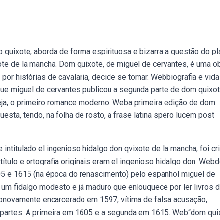
o quixote, aborda de forma espirituosa e bizarra a questão do pl
ote de la mancha. Dom quixote, de miguel de cervantes, é uma o
 por histórias de cavalaria, decide se tornar. Webbiografia e vida
ue miguel de cervantes publicou a segunda parte de dom quixot
eja, o primeiro romance moderno. Weba primeira edição de dom
uesta, tendo, na folha de rosto, a frase latina spero lucem post
e intitulado el ingenioso hidalgo don qvixote de la mancha, foi cr
título e ortografia originais eram el ingenioso hidalgo don. Web
5 e 1615 (na época do renascimento) pelo espanhol miguel de
 é um fidalgo modesto e já maduro que enlouquece por ler livros 
ebnovamente encarcerado em 1597, vítima de falsa acusação,
partes: A primeira em 1605 e a segunda em 1615. Web“dom qui