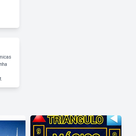
cnicas
inha
.