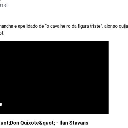
rs el
cha e apelidado de “o cavalheiro da figura triste”, alonso quij
l.
uot;Don Quixote&quot; - Ilan Stavans