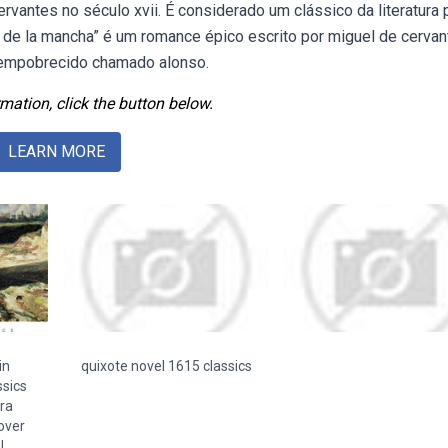
ervantes no século xvii. É considerado um clássico da literatura 
te de la mancha” é um romance épico escrito por miguel de cerva
 empobrecido chamado alonso.
mation, click the button below.
LEARN MORE
in
quixote novel 1615 classics
ssics
ra
cover
l