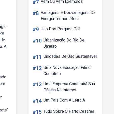
#7
Vem Ou Vêm Exemplos
#8
Vantagens E Desvantagens Da
Energia Termoelétrica
ágio.
#9
Uso Dos Porques Pdf
bra
 de
#10
Urbanização Do Rio De
Janeiro
e. A
#11
Unidades De Uso Sustentavel
#12
Uma Nova Educação Filme
Completo
iado
dom
#13
Uma Empresa Construirá Sua
Página Na Internet
de
#14
Um Pais Com A Letra A
xote”
#15
Tudo Sobre O Parto Cesárea