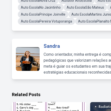
Auto EscolaNova Cruz
Autdoor AltoEscola
Auto Es
Auto EscolaNo Jacintinho
Auto EscolaSão Mateus
Auto EscolaPrincipe Joinville
Auto EscolaMartins Junio
Auto EscolaPereira Votuporanga
Auto EscolaPlanalto
Sandra
Como orientador, minha entrega é comp
pedagógicas que valorizam relações au
meta é guiar os estudantes em sua traj
estratégias educacionais reconhecidas
Related Posts