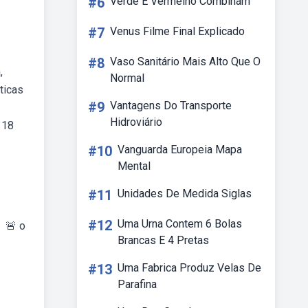
#6
Verde E Vermelho Combinam
#7
Venus Filme Final Explicado
#8
Vaso Sanitário Mais Alto Que O
,
Normal
ticas
#9
Vantagens Do Transporte
Hidroviário
 18
#10
Vanguarda Europeia Mapa
Mental
#11
Unidades De Medida Siglas
#12
Uma Urna Contem 6 Bolas
️ 🚨 o
Brancas E 4 Pretas
#13
Uma Fabrica Produz Velas De
Parafina