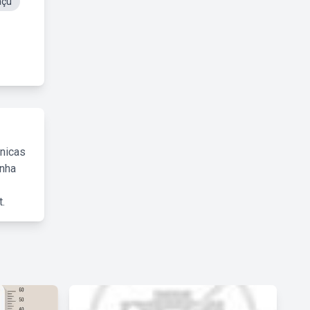
açu
cnicas
inha
.