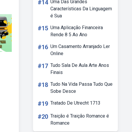
#14
Uma Das Grandes
Características Da Linguagem
é Sua
#15
Uma Aplicação Financeira
Rende 8 5 Ao Ano
#16
Um Casamento Arranjado Ler
Online
#17
Tudo Sala De Aula Arte Anos
Finais
#18
Tudo Na Vida Passa Tudo Que
Sobe Desce
#19
Tratado De Utrecht 1713
#20
Traição é Traição Romance é
Romance