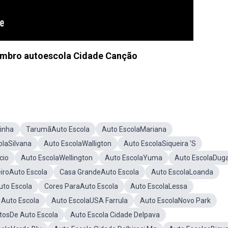
mbro autoescola Cidade Canção
inha
TarumãAuto Escola
Auto EscolaMariana
olaSilvana
Auto EscolaWalligton
Auto EscolaSiqueira 'S
cio
Auto EscolaWellington
Auto EscolaYuma
Auto EscolaDug
iroAuto Escola
Casa GrandeAuto Escola
Auto EscolaLoanda
uto Escola
Cores ParaAuto Escola
Auto EscolaLessa
Auto Escola
Auto EscolaUSA Farrula
Auto EscolaNovo Park
tosDe Auto Escola
Auto Escola Cidade DeIpava