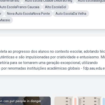
colaVerde Blu
Auto Escola Cidade DeIbiraci Mg
Auto EscolasBigu
Auto EscolaFranco Caucaia
Alto EscolaSol
r
Nova Auto EscolaNova Ponte
Auto EscolaDa Velha
 Maceio
leta ao progresso dos alunos no contexto escolar, adotando té
tênticas e são impulsionadas por criatividade e entusiasmo. M
etória para se tornarem uma geração excepcional, utilizando
 por renomadas instituições acadêmicas globais - fdp.aau.edu.et