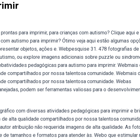
imir
rontas para imprimir, para crianças com autismo? Clique aqui e
 com autismo para imprimir? Ótimo veja aqui estão algumas opç
epresentar objetos, ações e. Webpesquise 31. 478 fotografias de
autismo, ou explore imagens adicionais sobre puzzle ou sindro
Webatividades pedagógicas para autismo para imprimir. Webmais 
dade compartilhados por nossa talentosa comunidade. Webmais 
dade compartilhados por nossa talentosa comunidade. Webas
anejadas, podem ser ferramentas valiosas para o desenvolvime
fográfico com diversas atividades pedagógicas para imprimir e bri
de alta qualidade compartilhados por nossa talentosa comunid
utor atribuição não requerida imagens de alta qualidade. As fot
e de tamanhos e formatos para atender às. Webo que estimular 