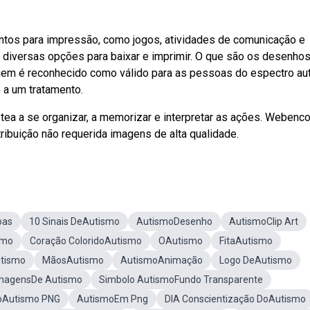
ontos para impressão, como jogos, atividades de comunicação e
rá diversas opções para baixar e imprimir. O que são os desenho
em é reconhecido como válido para as pessoas do espectro aut
 a um tratamento.
tea a se organizar, a memorizar e interpretar as ações. Webenco
ibuição não requerida imagens de alta qualidade.
oas
10 Sinais DeAutismo
AutismoDesenho
AutismoClip Art
smo
Coração ColoridoAutismo
OAutismo
FitaAutismo
utismo
MãosAutismo
AutismoAnimação
Logo DeAutismo
magensDe Autismo
Simbolo AutismoFundo Transparente
oAutismo PNG
AutismoEm Png
DIA Conscientização DoAutismo