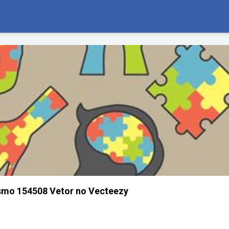
smo 154508 Vetor no Vecteezy