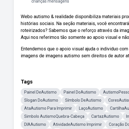
crianças mensagens
Webo autismo & realidade disponibiliza materiais pr
histórias sociais. Na seção materiais, você encontra
roteirizados? Sabemos que o reforço através da imag
Aqui nos referimos tão somente ao apoio visual e não
Entendemos que o apoio visual ajuda o individuo com 
imagens de imagens autismo sem direitos de autor atr
Tags
Painel DeAutismo
Painel DoAutismo
AutismoPess
Slogan DoAutismo
Símbolo DeAutismo
CoresAuti
AtaAutismo Para Imprimir
LaçoAutismo
CartilhaA
Simbolo AutismoQuebra-Cabeça
CartazAutismo
I
DIAAutismo
AtividadeAutismo Imprimir
Coração D