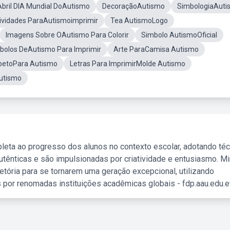
Abril DIA Mundial DoAutismo
DecoraçãoAutismo
SimbologiaAuti
ividades ParaAutismoimprimir
Tea AutismoLogo
Imagens Sobre OAutismo Para Colorir
Simbolo AutismoOficial
bolos DeAutismo Para Imprimir
Arte ParaCamisa Autismo
betoPara Autismo
Letras Para ImprimirMolde Autismo
Autismo
leta ao progresso dos alunos no contexto escolar, adotando té
tênticas e são impulsionadas por criatividade e entusiasmo. M
etória para se tornarem uma geração excepcional, utilizando
 por renomadas instituições acadêmicas globais - fdp.aau.edu.et