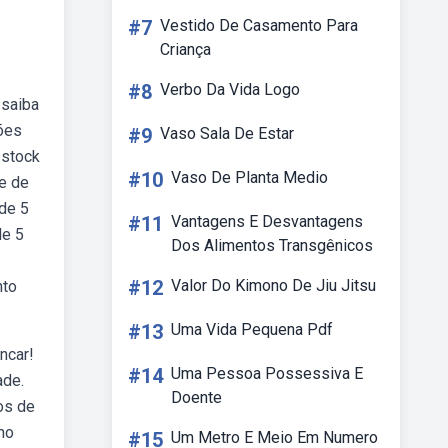
#7
Vestido De Casamento Para
Criança
#8
Verbo Da Vida Logo
 saiba
ões
#9
Vaso Sala De Estar
 stock
#10
Vaso De Planta Medio
me de
de 5
#11
Vantagens E Desvantagens
de 5
Dos Alimentos Transgênicos
#12
Valor Do Kimono De Jiu Jitsu
nto
#13
Uma Vida Pequena Pdf
ncar!
#14
Uma Pessoa Possessiva E
ade.
Doente
os de
no
#15
Um Metro E Meio Em Numero