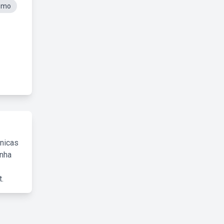
smo
cnicas
inha
.