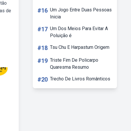
stão
#16
Um Jogo Entre Duas Pessoas
las de
Inicia
#17
Um Dos Meios Para Evitar A
Poluição é
#18
Tsu Chu E Harpastum Origem
#19
Triste Fim De Policarpo
Quaresma Resumo
#20
Trecho De Livros Românticos