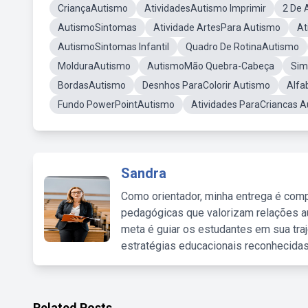
CriançaAutismo
AtividadesAutismo Imprimir
2 De 
AutismoSintomas
Atividade ArtesPara Autismo
At
AutismoSintomas Infantil
Quadro De RotinaAutismo
MolduraAutismo
AutismoMão Quebra-Cabeça
Sim
BordasAutismo
Desnhos ParaColorir Autismo
Alfa
Fundo PowerPointAutismo
Atividades ParaCriancas 
Sandra
Como orientador, minha entrega é comp
pedagógicas que valorizam relações au
meta é guiar os estudantes em sua traj
estratégias educacionais reconhecidas
Related Posts