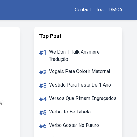
Contact
Tos
DMCA
Top Post
#1
We Don T Talk Anymore
Tradução
#2
Vogais Para Colorir Maternal
#3
Vestido Para Festa De 1 Ano
#4
Versos Que Rimam Engraçados
#5
Verbo To Be Tabela
#6
Verbo Gostar No Futuro