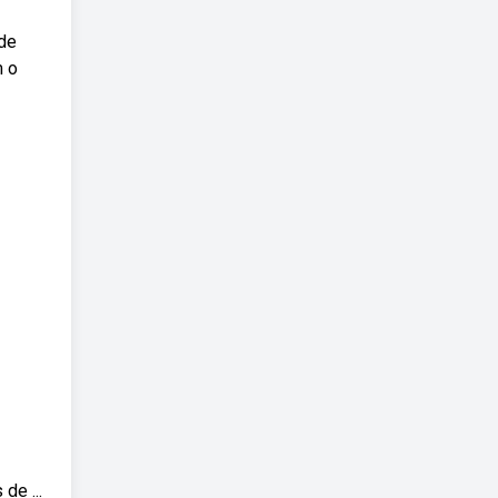
 de
m o
de ...