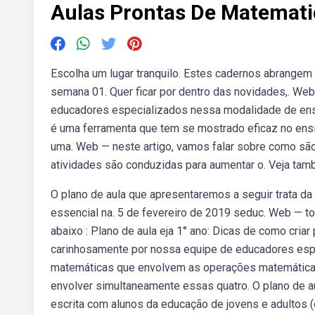
Aulas Prontas De Matemati
Escolha um lugar tranquilo. Estes cadernos abrangem 
semana 01. Quer ficar por dentro das novidades,. Web
educadores especializados nessa modalidade de ensi
é uma ferramenta que tem se mostrado eficaz no ensino
uma. Web — neste artigo, vamos falar sobre como são 
atividades são conduzidas para aumentar o. Veja tam
O plano de aula que apresentaremos a seguir trata d
essencial na. 5 de fevereiro de 2019 seduc. Web — t
abaixo : Plano de aula eja 1° ano: Dicas de como criar
carinhosamente por nossa equipe de educadores es
matemáticas que envolvem as operações matemáticas 
envolver simultaneamente essas quatro. O plano de au
escrita com alunos da educação de jovens e adultos (e