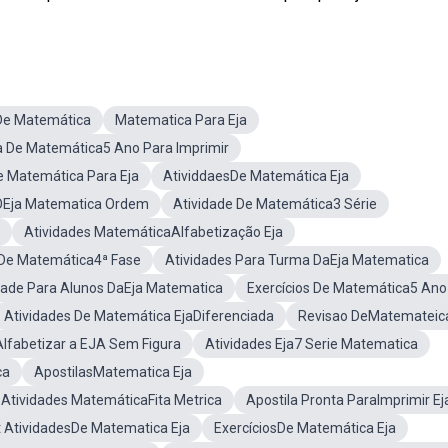
 De Matemática
Matematica Para Eja
a De Matemática5 Ano Para Imprimir
e Matemática Para Eja
AtividdaesDe Matemática Eja
 OEja Matematica Ordem
Atividade De Matemática3 Série
Atividades MatemáticaAlfabetização Eja
 De Matemática4ª Fase
Atividades Para Turma DaEja Matematica
dade Para Alunos DaEja Matematica
Exercícios De Matemática5 Ano
Atividades De Matemática EjaDiferenciada
Revisao DeMatemateica
lfabetizar a EJA Sem Figura
Atividades Eja7 Serie Matematica
ca
ApostilasMatematica Eja
Atividades MatemáticaFita Metrica
Apostila Pronta ParaImprimir Ej
t AtividadesDe Matematica Eja
ExercíciosDe Matemática Eja