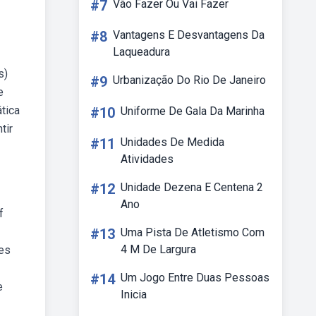
#7
Vão Fazer Ou Vai Fazer
#8
Vantagens E Desvantagens Da
Laqueadura
s)
#9
Urbanização Do Rio De Janeiro
e
tica
#10
Uniforme De Gala Da Marinha
tir
#11
Unidades De Medida
Atividades
#12
Unidade Dezena E Centena 2
Ano
f
#13
Uma Pista De Atletismo Com
4 M De Largura
es
#14
Um Jogo Entre Duas Pessoas
e
Inicia