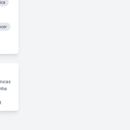
ica
ocer
cnicas
inha
.