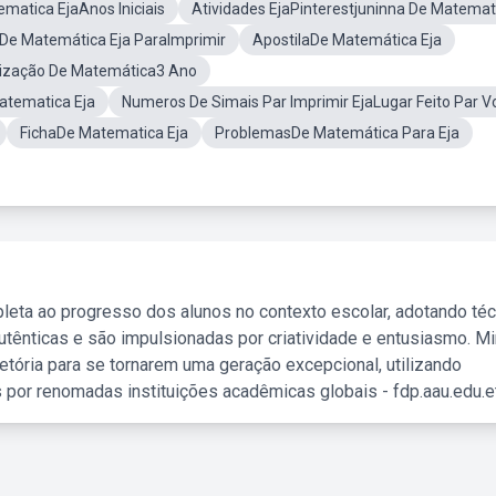
ematica EjaAnos Iniciais
Atividades EjaPinterestjuninna De Matemat
 De Matemática Eja ParaImprimir
ApostilaDe Matemática Eja
tização De Matemática3 Ano
atematica Eja
Numeros De Simais Par Imprimir EjaLugar Feito Par V
FichaDe Matematica Eja
ProblemasDe Matemática Para Eja
leta ao progresso dos alunos no contexto escolar, adotando té
tênticas e são impulsionadas por criatividade e entusiasmo. M
etória para se tornarem uma geração excepcional, utilizando
 por renomadas instituições acadêmicas globais - fdp.aau.edu.et