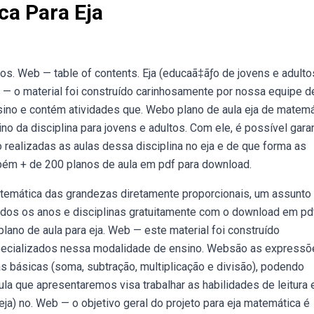
ca Para Eja
os. Web — table of contents. Eja (educaã‡ãƒo de jovens e adulto
 — o material foi construído carinhosamente por nossa equipe d
no e contém atividades que. Webo plano de aula eja de matemá
 da disciplina para jovens e adultos. Com ele, é possível garan
realizadas as aulas dessa disciplina no eja e de que forma as
bém + de 200 planos de aula em pdf para download.
a temática das grandezas diretamente proporcionais, um assunto
odos os anos e disciplinas gratuitamente com o download em pd
 plano de aula para eja. Web — este material foi construído
pecializados nessa modalidade de ensino. Websão as expressõ
básicas (soma, subtração, multiplicação e divisão), podendo
la que apresentaremos visa trabalhar as habilidades de leitura 
ja) no. Web — o objetivo geral do projeto para eja matemática é