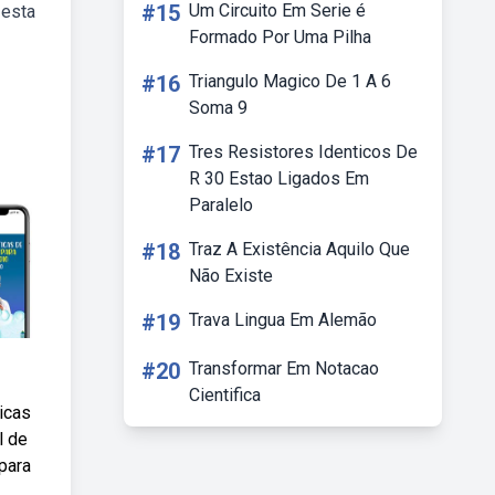
#15
Um Circuito Em Serie é
 esta
Formado Por Uma Pilha
#16
Triangulo Magico De 1 A 6
Soma 9
#17
Tres Resistores Identicos De
R 30 Estao Ligados Em
Paralelo
#18
Traz A Existência Aquilo Que
Não Existe
#19
Trava Lingua Em Alemão
#20
Transformar Em Notacao
Cientifica
icas
l de
para