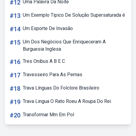
#12
Uma Palavra Da Noite
#13
Um Exemplo Tipico De Solução Supersaturada é
#14
Um Esporte De Invasão
#15
Um Dos Negócios Que Enriqueceram A
Burguesia Inglesa
#16
Tres Onibus A B E C
#17
Travesseiro Para As Pernas
#18
Trava Línguas Do Folclore Brasileiro
#19
Trava Lingua O Rato Roeu A Roupa Do Rei
#20
Transformar Mm Em Pol