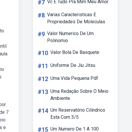
#7
Vc E Tudo Pra Mim Meu Amor
#8
Varias Caracteristicas E
Propriedades De Moleculas
to
#9
Valor Numerico De Um
Polinomio
ntil
#10
Valor Bola De Basquete
aula
#11
Uniforme De Jiu Jitsu
ou
s
#12
Uma Vida Pequena Pdf
#13
Uma Redação Sobre O Meio
Ambiente
por
#14
Um Reservatório Cilindrico
 de 7
Esta Com 3/5
eio
s e
#15
Um Numero De 1 A 100