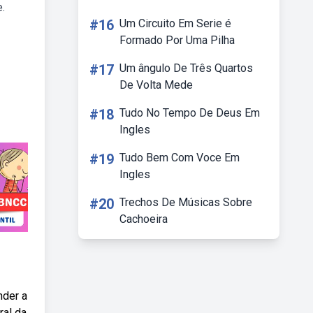
.
#16
Um Circuito Em Serie é
Formado Por Uma Pilha
#17
Um ângulo De Três Quartos
De Volta Mede
#18
Tudo No Tempo De Deus Em
Ingles
#19
Tudo Bem Com Voce Em
Ingles
#20
Trechos De Músicas Sobre
Cachoeira
nder a
ral da