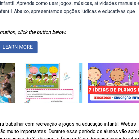
infantil. Aprenda como usar jogos, músicas, atividades manuais e
nfantil. Abaixo, apresentamos opções lúdicas e educativas que
mation, click the button below.
LEARN MORE
ra trabalhar com recreação e jogos na educação infantil. Webas
 são muito importantes. Durante esse período os alunos vão apre
ara crianças de 3 a 5 anos, o foco está no desenvolvimento integ