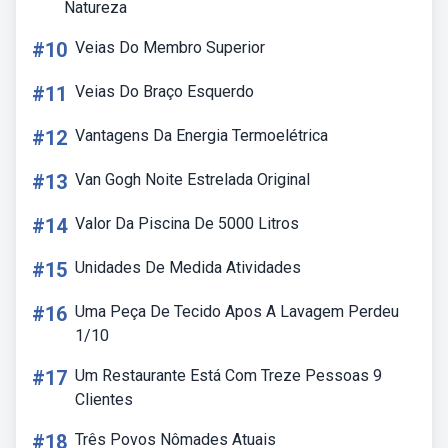
Natureza
#10
Veias Do Membro Superior
#11
Veias Do Braço Esquerdo
#12
Vantagens Da Energia Termoelétrica
#13
Van Gogh Noite Estrelada Original
#14
Valor Da Piscina De 5000 Litros
#15
Unidades De Medida Atividades
#16
Uma Peça De Tecido Apos A Lavagem Perdeu
1/10
#17
Um Restaurante Está Com Treze Pessoas 9
Clientes
#18
Três Povos Nômades Atuais