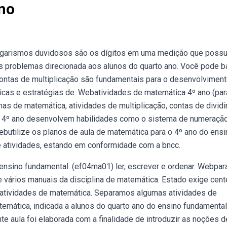
no
 algarismos duvidosos são os dígitos em uma medição que pos
 problemas direcionada aos alunos do quarto ano. Você pode b
ontas de multiplicação são fundamentais para o desenvolvimen
icas e estratégias de. Webatividades de matemática 4º ano (par
as de matemática, atividades de multiplicação, contas de dividir
 4º ano desenvolvem habilidades como o sistema de numeraçã
Webutilize os planos de aula de matemática para o 4º ano do ensi
 atividades, estando em conformidade com a bncc.
nsino fundamental. (ef04ma01) ler, escrever e ordenar. Webpar
de vários manuais da disciplina de matemática. Estado exige cen
s atividades de matemática. Separamos algumas atividades de
emática, indicada a alunos do quarto ano do ensino fundamenta
e aula foi elaborada com a finalidade de introduzir as noções d