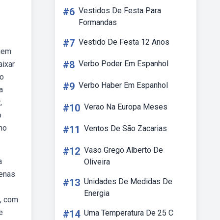
#6
Vestidos De Festa Para
Formandas
#7
Vestido De Festa 12 Anos
suem
#8
Verbo Poder Em Espanhol
aixar
to
#9
Verbo Haber Em Espanhol
a
,
#10
Verao Na Europa Meses
o
no
#11
Ventos De São Zacarias
#12
Vaso Grego Alberto De
a
Oliveira
tenas
#13
Unidades De Medidas De
Energia
l, com
e
#14
Uma Temperatura De 25 C