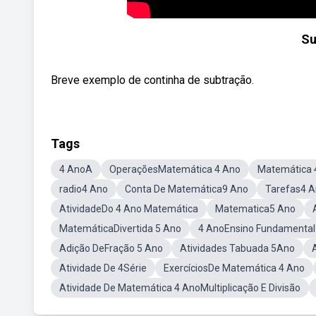
Su
Breve exemplo de continha de subtração.
Tags
4 AnoA
OperaçõesMatemática 4 Ano
Matemática 
radio4 Ano
Conta De Matemática9 Ano
Tarefas4 
AtividadeDo 4 Ano Matemática
Matematica5 Ano
MatemáticaDivertida 5 Ano
4 AnoEnsino Fundamental
Adição DeFração 5 Ano
Atividades Tabuada 5Ano
Atividade De 4Série
ExercíciosDe Matemática 4 Ano
Atividade De Matemática 4 AnoMultiplicação E Divisão