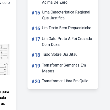
Acima De Zero
vice e
#15
Uma Caracteristica Regional
Que Justifica
#16
Um Texto Bem Pequenininho
#17
Um Gato Preto A Foi Cruzado
Com Duas
#18
Tudo Sobre Jiu Jitsu
#19
Transformar Semanas Em
Meses
#20
Transformar Libra Em Quilo
 para
aula
 as