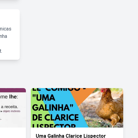
cnicas
inha
.
Uma Galinha Clarice Lispector