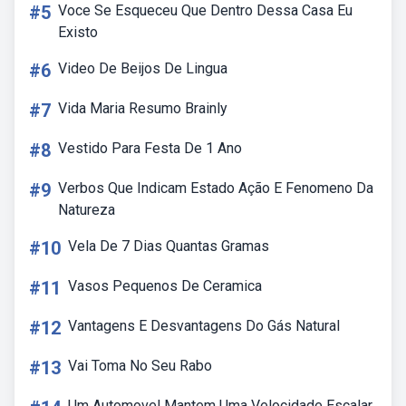
#5
Voce Se Esqueceu Que Dentro Dessa Casa Eu
Existo
#6
Video De Beijos De Lingua
#7
Vida Maria Resumo Brainly
#8
Vestido Para Festa De 1 Ano
#9
Verbos Que Indicam Estado Ação E Fenomeno Da
Natureza
#10
Vela De 7 Dias Quantas Gramas
#11
Vasos Pequenos De Ceramica
#12
Vantagens E Desvantagens Do Gás Natural
#13
Vai Toma No Seu Rabo
Um Automovel Mantem Uma Velocidade Escalar