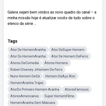
Galera sejam bem vindos ao novo quadro do canal – a
minha missão hoje é atualizar vocês de tudo sobre o
elenco da série ...
Tags
Ator De HomemAranha
Ator DeSuper Homem
Ator Do HomemAranha
Ator De Homem DeFerro
Atores DeComedia
Atores Homens
Robert Downey JrHomem De Ferro
Nuno Homem DeSá
Homem DeAço Ator
HomemAranha Trajes
AtorDo Primeiro Homem Aranha
AtoresFamosos
AtoresAmericanos
Super HomemFilme
HomemAranha Sem Máscara