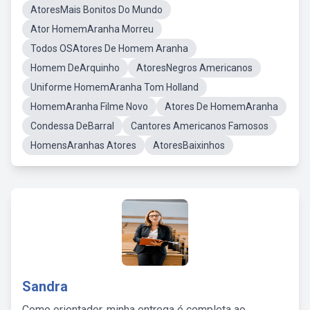
AtoresMais Bonitos Do Mundo
Ator HomemAranha Morreu
Todos OSAtores De Homem Aranha
Homem DeArquinho
AtoresNegros Americanos
Uniforme HomemAranha Tom Holland
HomemAranha Filme Novo
Atores De HomemAranha
Condessa DeBarral
Cantores Americanos Famosos
HomensAranhas Atores
AtoresBaixinhos
Sandra
Como orientador, minha entrega é completa ao