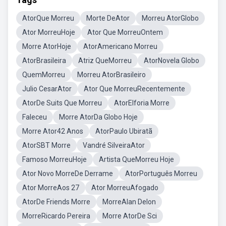
AtorQue Morreu
Morte DeAtor
Morreu AtorGlobo
Ator MorreuHoje
Ator Que MorreuOntem
Morre AtorHoje
AtorAmericano Morreu
AtorBrasileira
Atriz QueMorreu
AtorNovela Globo
QuemMorreu
Morreu AtorBrasileiro
Julio CesarAtor
Ator Que MorreuRecentemente
AtorDe Suits Que Morreu
AtorElforia Morre
Faleceu
Morre AtorDa Globo Hoje
Morre Ator42 Anos
AtorPaulo Ubiratã
AtorSBT Morre
Vandré SilveiraAtor
Famoso MorreuHoje
Artista QueMorreu Hoje
Ator Novo MorreDe Derrame
AtorPortuguês Morreu
Ator MorreAos 27
Ator MorreuAfogado
AtorDe Friends Morre
MorreAlan Delon
MorreRicardo Pereira
Morre AtorDe Sci