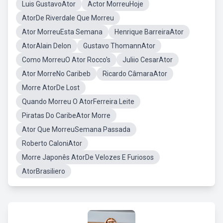
Luis GustavoAtor
Actor MorreuHoje
AtorDe Riverdale Que Morreu
Ator MorreuEsta Semana
Henrique BarreiraAtor
AtorAlain Delon
Gustavo ThomannAtor
Como MorreuO Ator Rocco's
Juliio CesarAtor
Ator MorreNo Caribeb
Ricardo CâmaraAtor
Morre AtorDe Lost
Quando Morreu O AtorFerreira Leite
Piratas Do CaribeAtor Morre
Ator Que MorreuSemana Passada
Roberto CaloniAtor
Morre Japonês AtorDe Velozes E Furiosos
AtorBrasiliero