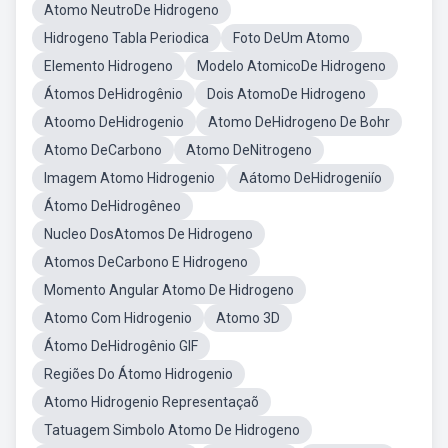
Atomo NeutroDe Hidrogeno
Hidrogeno Tabla Periodica
Foto DeUm Atomo
Elemento Hidrogeno
Modelo AtomicoDe Hidrogeno
Átomos DeHidrogênio
Dois AtomoDe Hidrogeno
Atoomo DeHidrogenio
Atomo DeHidrogeno De Bohr
Atomo DeCarbono
Atomo DeNitrogeno
Imagem Atomo Hidrogenio
Aátomo DeHidrogeniío
Átomo DeHidrogêneo
Nucleo DosAtomos De Hidrogeno
Atomos DeCarbono E Hidrogeno
Momento Angular Atomo De Hidrogeno
Atomo Com Hidrogenio
Atomo 3D
Átomo DeHidrogênio GIF
Regiões Do Átomo Hidrogenio
Atomo Hidrogenio Representaçaõ
Tatuagem Simbolo Atomo De Hidrogeno