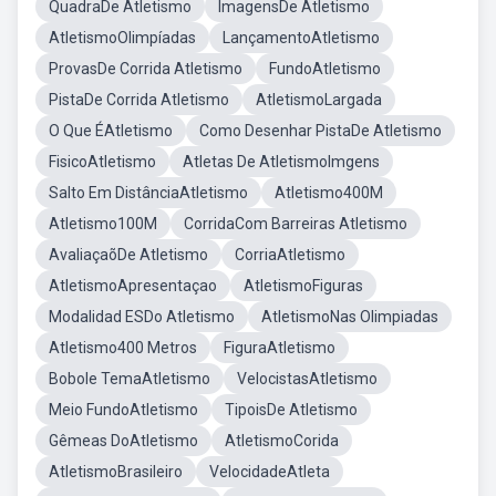
QuadraDe Atletismo
ImagensDe Atletismo
AtletismoOlimpíadas
LançamentoAtletismo
ProvasDe Corrida Atletismo
FundoAtletismo
PistaDe Corrida Atletismo
AtletismoLargada
O Que ÉAtletismo
Como Desenhar PistaDe Atletismo
FisicoAtletismo
Atletas De AtletismoImgens
Salto Em DistânciaAtletismo
Atletismo400M
Atletismo100M
CorridaCom Barreiras Atletismo
AvaliaçaõDe Atletismo
CorriaAtletismo
AtletismoApresentaçao
AtletismoFiguras
Modalidad ESDo Atletismo
AtletismoNas Olimpiadas
Atletismo400 Metros
FiguraAtletismo
Bobole TemaAtletismo
VelocistasAtletismo
Meio FundoAtletismo
TipoisDe Atletismo
Gêmeas DoAtletismo
AtletismoCorida
AtletismoBrasileiro
VelocidadeAtleta