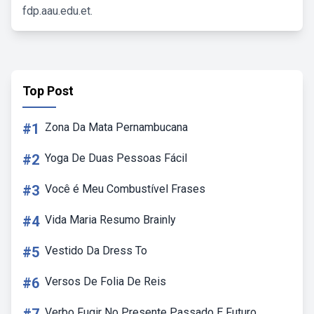
fdp.aau.edu.et.
Top Post
#1
Zona Da Mata Pernambucana
#2
Yoga De Duas Pessoas Fácil
#3
Você é Meu Combustível Frases
#4
Vida Maria Resumo Brainly
#5
Vestido Da Dress To
#6
Versos De Folia De Reis
Verbo Fugir No Presente Passado E Futuro