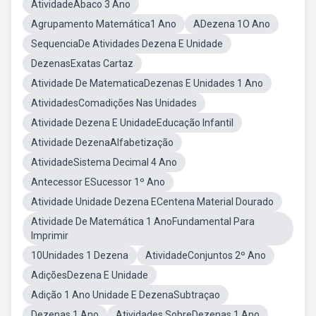
AtividadeAbaco 3 Ano
Agrupamento Matemática1 Ano
ADezena 1O Ano
SequenciaDe Atividades Dezena E Unidade
DezenasExatas Cartaz
Atividade De MatematicaDezenas E Unidades 1 Ano
AtividadesComadições Nas Unidades
Atividade Dezena E UnidadeEducação Infantil
Atividade DezenaAlfabetização
AtividadeSistema Decimal 4 Ano
Antecessor ESucessor 1º Ano
Atividade Unidade Dezena ECentena Material Dourado
Atividade De Matemática 1 AnoFundamental Para
Imprimir
10Unidades 1 Dezena
AtividadeConjuntos 2º Ano
AdiçõesDezena E Unidade
Adição 1 Ano Unidade E DezenaSubtraçao
Dezenas 1 Ano
Atividades SobreDezenas 1 Ano