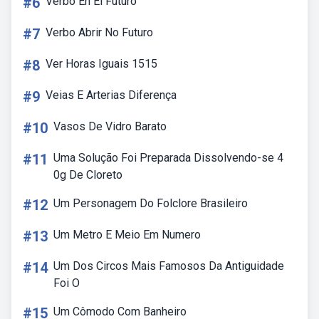
#6
Verbo En El Futuro
#7
Verbo Abrir No Futuro
#8
Ver Horas Iguais 1515
#9
Veias E Arterias Diferença
#10
Vasos De Vidro Barato
#11
Uma Solução Foi Preparada Dissolvendo-se 4
0g De Cloreto
#12
Um Personagem Do Folclore Brasileiro
#13
Um Metro E Meio Em Numero
#14
Um Dos Circos Mais Famosos Da Antiguidade
Foi O
#15
Um Cômodo Com Banheiro