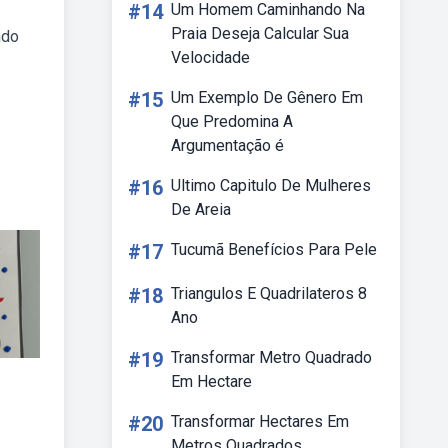
#14
Um Homem Caminhando Na
Praia Deseja Calcular Sua
ndo
Velocidade
#15
Um Exemplo De Gênero Em
Que Predomina A
Argumentação é
#16
Ultimo Capitulo De Mulheres
De Areia
#17
Tucumã Benefícios Para Pele
#18
Triangulos E Quadrilateros 8
Ano
#19
Transformar Metro Quadrado
Em Hectare
#20
Transformar Hectares Em
Metros Quadrados