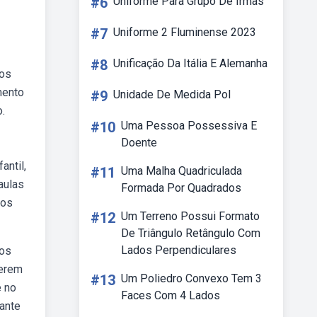
#6
Uniforme Para Grupo De Irmãs
#7
Uniforme 2 Fluminense 2023
#8
Unificação Da Itália E Alemanha
dos
mento
#9
Unidade De Medida Pol
.
#10
Uma Pessoa Possessiva E
Doente
antil,
#11
Uma Malha Quadriculada
aulas
Formada Por Quadrados
nos
#12
Um Terreno Possui Formato
De Triângulo Retângulo Com
Lados Perpendiculares
dos
cerem
#13
Um Poliedro Convexo Tem 3
e no
Faces Com 4 Lados
ante