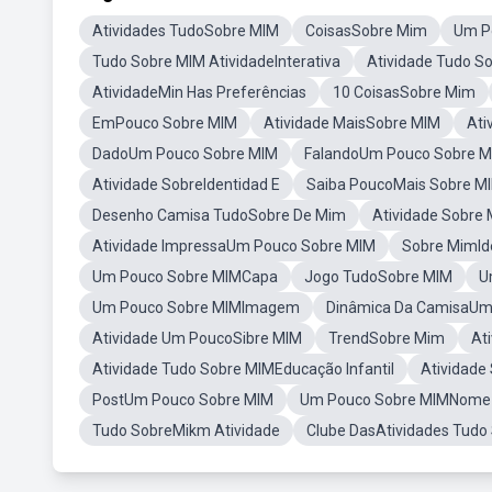
Atividades TudoSobre MIM
CoisasSobre Mim
Um P
Tudo Sobre MIM AtividadeInterativa
Atividade Tudo S
AtividadeMin Has Preferências
10 CoisasSobre Mim
EmPouco Sobre MIM
Atividade MaisSobre MIM
Ati
DadoUm Pouco Sobre MIM
FalandoUm Pouco Sobre 
Atividade SobreIdentidad E
Saiba PoucoMais Sobre M
Desenho Camisa TudoSobre De Mim
Atividade Sobre
Atividade ImpressaUm Pouco Sobre MIM
Sobre MimId
Um Pouco Sobre MIMCapa
Jogo TudoSobre MIM
U
Um Pouco Sobre MIMImagem
Dinâmica Da CamisaUm
Atividade Um PoucoSibre MIM
TrendSobre Mim
At
Atividade Tudo Sobre MIMEducação Infantil
Atividade
PostUm Pouco Sobre MIM
Um Pouco Sobre MIMNome 
Tudo SobreMikm Atividade
Clube DasAtividades Tudo