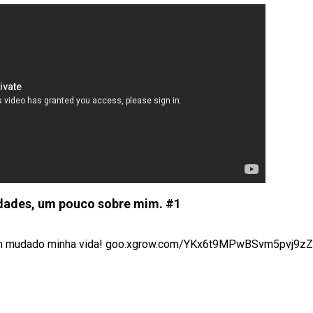
idades, um pouco sobre mim. #1
 tem mudado minha vida! goo.xgrow.com/YKx6t9MPwBSvm5pvj9zZ .