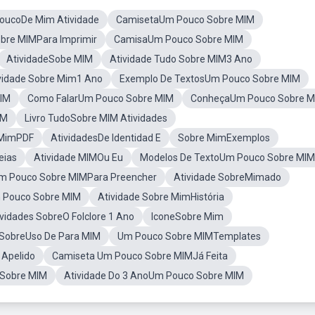
oucoDe Mim Atividade
CamisetaUm Pouco Sobre MIM
obre MIMPara Imprimir
CamisaUm Pouco Sobre MIM
AtividadeSobe MIM
Atividade Tudo Sobre MIM3 Ano
vidade Sobre Mim1 Ano
Exemplo De TextosUm Pouco Sobre MIM
MIM
Como FalarUm Pouco Sobre MIM
ConheçaUm Pouco Sobre M
IM
Livro TudoSobre MIM Atividades
 MimPDF
AtividadesDe Identidad E
Sobre MimExemplos
eias
Atividade MIMOu Eu
Modelos De TextoUm Pouco Sobre MIM
m Pouco Sobre MIMPara Preencher
Atividade SobreMimado
 Pouco Sobre MIM
Atividade Sobre MimHistória
ividades SobreO Folclore 1 Ano
IconeSobre Mim
 SobreUso De Para MIM
Um Pouco Sobre MIMTemplates
Apelido
Camiseta Um Pouco Sobre MIMJá Feita
 Sobre MIM
Atividade Do 3 AnoUm Pouco Sobre MIM