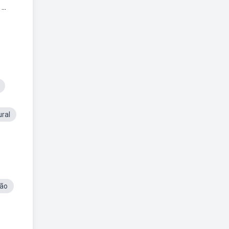
..
ral
ção