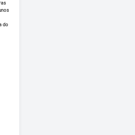
ras
lunos
a do