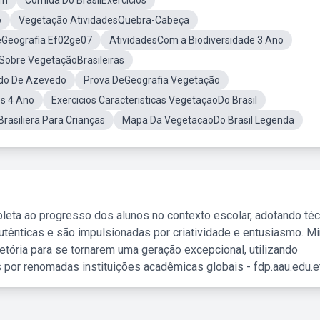
em
Comida Do BrasilExercicios
o
Vegetação AtividadesQuebra-Cabeça
eGeografia Ef02ge07
AtividadesCom a Biodiversidade 3 Ano
 Sobre VegetaçãoBrasileiras
ldo De Azevedo
Prova DeGeografia Vegetação
es 4 Ano
Exercicios Caracteristicas VegetaçaoDo Brasil
rasiliera Para Crianças
Mapa Da VegetacaoDo Brasil Legenda
leta ao progresso dos alunos no contexto escolar, adotando té
tênticas e são impulsionadas por criatividade e entusiasmo. M
etória para se tornarem uma geração excepcional, utilizando
 por renomadas instituições acadêmicas globais - fdp.aau.edu.et