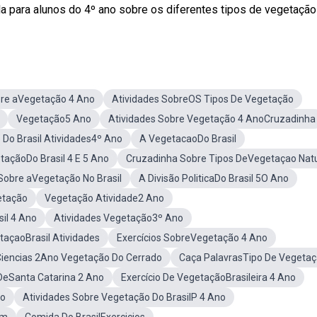
ra alunos do 4º ano sobre os diferentes tipos de vegetação .
bre aVegetação 4 Ano
Atividades SobreOS Tipos De Vegetação
Vegetação5 Ano
Atividades Sobre Vegetação 4 AnoCruzadinha
 Do Brasil Atividades4º Ano
A VegetacaoDo Brasil
taçãoDo Brasil 4 E 5 Ano
Cruzadinha Sobre Tipos DeVegetaçao Natu
obre aVegetação No Brasil
A Divisão PoliticaDo Brasil 5O Ano
etação
Vegetação Atividade2 Ano
il 4 Ano
Atividades Vegetação3º Ano
taçaoBrasil Atividades
Exercícios SobreVegetação 4 Ano
Ciencias 2Ano Vegetação Do Cerrado
Caça PalavrasTipo De Vegeta
DeSanta Catarina 2 Ano
Exercício De VegetaçãoBrasileira 4 Ano
no
Atividades Sobre Vegetação Do BrasilP 4 Ano