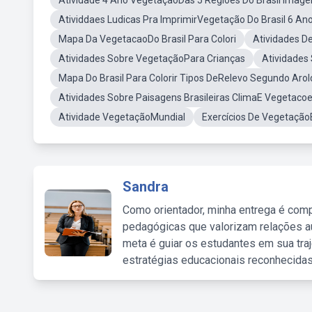
Atividade 4 Ano VegetaçãoDas 5 Regioes Do Brasil Imag
Atividdaes Ludicas Pra ImprimirVegetação Do Brasil 6 An
Mapa Da VegetacaoDo Brasil Para Colori
Atividades D
Atividades Sobre VegetaçãoPara Crianças
Atividades
Mapa Do Brasil Para Colorir Tipos DeRelevo Segundo Aro
Atividades Sobre Paisagens Brasileiras ClimaE Vegetaco
Atividade VegetaçãoMundial
Exercícios De VegetaçãoB
Sandra
Como orientador, minha entrega é comp
pedagógicas que valorizam relações au
meta é guiar os estudantes em sua traj
estratégias educacionais reconhecidas