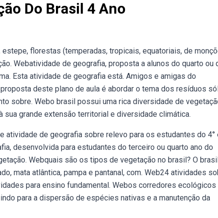
ção Do Brasil 4 Ano
 estepe, florestas (temperadas, tropicais, equatoriais, de monç
ção. Webatividade de geografia, proposta a alunos do quarto ou 
ma. Esta atividade de geografia está. Amigos e amigas do
 proposta deste plano de aula é abordar o tema dos resíduos só
nto sobre. Webo brasil possui uma rica diversidade de vegetaçã
 sua grande extensão territorial e diversidade climática.
 atividade de geografia sobre relevo para os estudantes do 4° 
fia, desenvolvida para estudantes do terceiro ou quarto ano do
etação. Webquais são os tipos de vegetação no brasil? O brasi
rado, mata atlântica, pampa e pantanal, com. Web24 atividades so
ividades para ensino fundamental. Webos corredores ecológicos
uindo para a dispersão de espécies nativas e a manutenção da