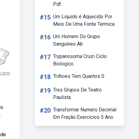
Pdf
#15
Um Liquido é Aquecido Por
Meio De Uma Fonte Termica
#16
Um Homem Do Grupo
Sanguíneo Ab
#17
Trypanosoma Cruzi Ciclo
Biologico
#18
Trilhoes Tem Quantos 0
#19
Tres Grupos De Teatro
Paulista
 o
#20
Transformar Numero Decimal
.
Em Fração Exercicios 5 Ano
 de