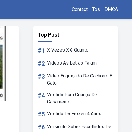
Contact
Tos
DMCA
Top Post
#1
X Vezes X é Quanto
#2
Videos As Letras Falam
#3
Vídeo Engraçado De Cachorro E
Gato
#4
Vestido Para Criança De
Casamento
#5
Vestido Da Frozen 4 Anos
#6
Versiculo Sobre Escolhidos De