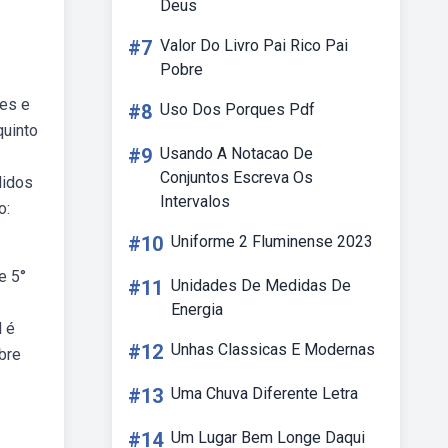
Deus
#7
Valor Do Livro Pai Rico Pai
Pobre
ões e
#8
Uso Dos Porques Pdf
quinto
#9
Usando A Notacao De
Conjuntos Escreva Os
lidos
Intervalos
o:
#10
Uniforme 2 Fluminense 2023
e 5°
#11
Unidades De Medidas De
Energia
l é
#12
Unhas Classicas E Modernas
bre
#13
Uma Chuva Diferente Letra
#14
Um Lugar Bem Longe Daqui