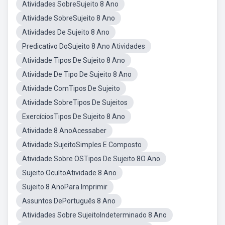
Atividades SobreSujeito 8 Ano
Atividade SobreSujeito 8 Ano
Atividades De Sujeito 8 Ano
Predicativo DoSujeito 8 Ano Atividades
Atividade Tipos De Sujeito 8 Ano
Atividade De Tipo De Sujeito 8 Ano
Atividade ComTipos De Sujeito
Atividade SobreTipos De Sujeitos
ExercíciosTipos De Sujeito 8 Ano
Atividade 8 AnoAcessaber
Atividade SujeitoSimples E Composto
Atividade Sobre OSTipos De Sujeito 8O Ano
Sujeito OcultoAtividade 8 Ano
Sujeito 8 AnoPara Imprimir
Assuntos DePortuguês 8 Ano
Atividades Sobre SujeitoIndeterminado 8 Ano