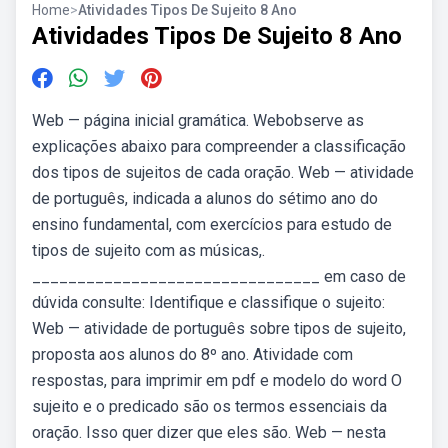
Home
>
Atividades Tipos De Sujeito 8 Ano
Atividades Tipos De Sujeito 8 Ano
Web — página inicial gramática. Webobserve as
explicações abaixo para compreender a classificação
dos tipos de sujeitos de cada oração. Web — atividade
de português, indicada a alunos do sétimo ano do
ensino fundamental, com exercícios para estudo de
tipos de sujeito com as músicas,.
________________________________ em caso de
dúvida consulte: Identifique e classifique o sujeito:
Web — atividade de português sobre tipos de sujeito,
proposta aos alunos do 8º ano. Atividade com
respostas, para imprimir em pdf e modelo do word O
sujeito e o predicado são os termos essenciais da
oração. Isso quer dizer que eles são. Web — nesta