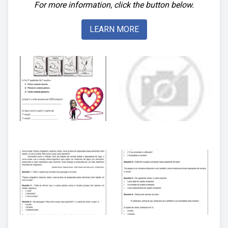
For more information, click the button below.
LEARN MORE