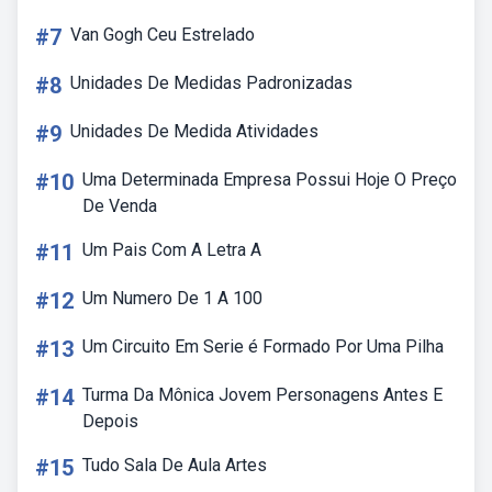
#7
Van Gogh Ceu Estrelado
#8
Unidades De Medidas Padronizadas
#9
Unidades De Medida Atividades
#10
Uma Determinada Empresa Possui Hoje O Preço
De Venda
#11
Um Pais Com A Letra A
#12
Um Numero De 1 A 100
#13
Um Circuito Em Serie é Formado Por Uma Pilha
#14
Turma Da Mônica Jovem Personagens Antes E
Depois
#15
Tudo Sala De Aula Artes