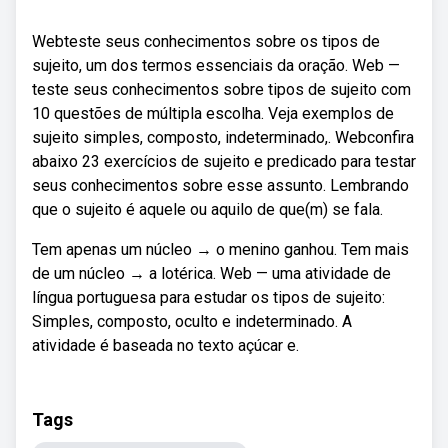
Webteste seus conhecimentos sobre os tipos de
sujeito, um dos termos essenciais da oração. Web —
teste seus conhecimentos sobre tipos de sujeito com
10 questões de múltipla escolha. Veja exemplos de
sujeito simples, composto, indeterminado,. Webconfira
abaixo 23 exercícios de sujeito e predicado para testar
seus conhecimentos sobre esse assunto. Lembrando
que o sujeito é aquele ou aquilo de que(m) se fala.
Tem apenas um núcleo → o menino ganhou. Tem mais
de um núcleo → a lotérica. Web — uma atividade de
língua portuguesa para estudar os tipos de sujeito:
Simples, composto, oculto e indeterminado. A
atividade é baseada no texto açúcar e.
Tags