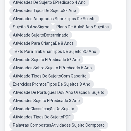
Atividades De Sujeito EPredicado 4 Ano
Atividades Tipos De Sujeito8º Ano
Atividades Adaptadas SobreTipos De Sujeito
Sujeito 8 AnoSigma
Plano De Aula8 Ano Sujeitos
Atividade SujeitoDeterminado
Atividade Para CriançaDe 8 Anos
Texto Para TrabalharTipos De Sujeito 8O Ano
Atividade Sujeito EPredicado 5º Ano
Atividades Sobre Sujeito EPredicado 5 Ano
Atividade Tipos De SujeitoCom Gabarito
Exercicios ProntosTipos De Sujeitos 8 Ano
Atividade De Português Do8 Ano Oração E Sujeito
Atividades Sujeito EPredicado 3 Ano
AtividadeClassificação Do Sujeito
Atividades Tipos De SujeitoPDF
Palavras CompostasAtividades Sujeito Composto