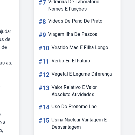
#7
Vidrarias De Laboratorio
Nomes E Funções
#8
Videos De Pano De Prato
ajudar
#9
Viagem Ilha De Pascoa
os de
o de
#10
Vestido Mae E Filha Longo
#11
Verbo En El Futuro
as as.
#12
Vegetal E Legume Diferença
o
#13
Valor Relativo E Valor
Absoluto Atividades
#14
Uso Do Pronome Lhe
a
#15
Usina Nuclear Vantagem E
e a
Desvantagem
o,