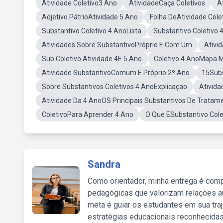
Atividade Coletivo3 Ano
AtividadeCaça Coletivos
A
Adjetivo PátrioAtividade 5 Ano
Folha DeAtividade Cole
Substantivo Coletivo 4 AnoLista
Substantivo Coletivo
Atividades Sobre SubstantivoPróprio E Com Um
Ativi
Sub Coletivo Atividade 4E 5 Ano
Coletivo 4 AnoMapa 
Atividade SubstantivoComum E Próprio 2º Ano
15Subs
Sobre Substantivos Coletivos 4 AnoExplicaçao
Ativida
Atividade Da 4 AnoOS Principais Substantivos De Tratam
ColetivoPara Aprender 4 Ano
O Que ESubstantivo Cole
Sandra
Como orientador, minha entrega é comp
pedagógicas que valorizam relações au
meta é guiar os estudantes em sua traj
estratégias educacionais reconhecidas