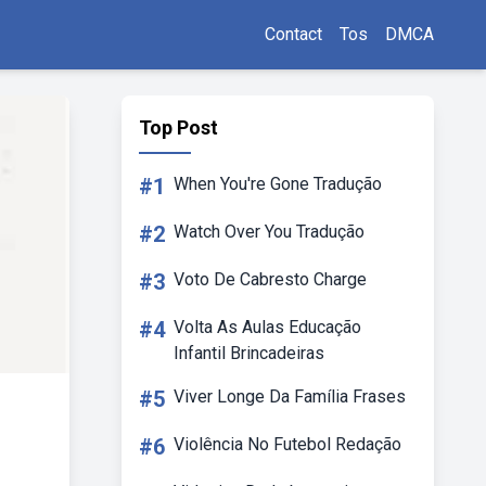
Contact
Tos
DMCA
Top Post
#1
When You're Gone Tradução
#2
Watch Over You Tradução
#3
Voto De Cabresto Charge
#4
Volta As Aulas Educação
Infantil Brincadeiras
#5
Viver Longe Da Família Frases
#6
Violência No Futebol Redação