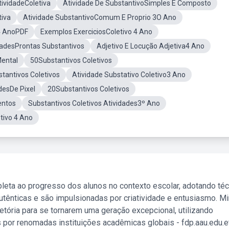
tividadeColetiva
Atividade De SubstantivoSimples E Composto
tiva
Atividade SubstantivoComum E Proprio 3O Ano
 4 AnoPDF
Exemplos ExerciciosColetivo 4 Ano
dadesProntas Substantivos
Adjetivo E Locução Adjetiva4 Ano
Mental
50Substantivos Coletivos
tantivos Coletivos
Atividade Substativo Coletivo3 Ano
desDe Pixel
20Substantivos Coletivos
entos
Substantivos Coletivos Atividades3º Ano
tivo 4 Ano
leta ao progresso dos alunos no contexto escolar, adotando té
tênticas e são impulsionadas por criatividade e entusiasmo. M
etória para se tornarem uma geração excepcional, utilizando
 por renomadas instituições acadêmicas globais - fdp.aau.edu.et