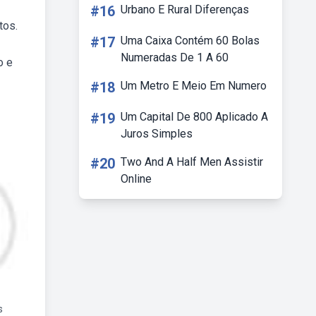
#16
Urbano E Rural Diferenças
tos.
#17
Uma Caixa Contém 60 Bolas
Numeradas De 1 A 60
o e
#18
Um Metro E Meio Em Numero
#19
Um Capital De 800 Aplicado A
Juros Simples
#20
Two And A Half Men Assistir
Online
s